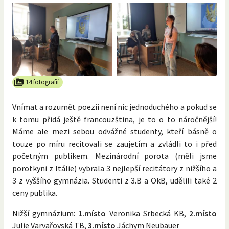
14 fotografií
Vnímat a rozumět poezii není nic jednoduchého a pokud se
k tomu přidá ještě francouzština, je to o to náročnější!
Máme ale mezi sebou odvážné studenty, kteří básně o
touze po míru recitovali se zaujetím a zvládli to i před
početným publikem. Mezinárodní porota (měli jsme
porotkyni z Itálie) vybrala 3 nejlepší recitátory z nižšího a
3 z vyššího gymnázia. Studenti z 3.B a OkB, udělili také 2
ceny publika.
Nižší gymnázium:
1.místo
Veronika Srbecká KB,
2.místo
Julie Varvařovská TB,
3.místo
Jáchym Neubauer