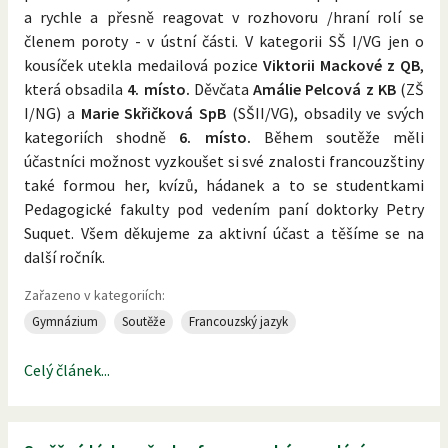
a rychle a přesně reagovat v rozhovoru /hraní rolí se
členem poroty - v ústní části. V kategorii SŠ I/VG jen o
kousíček utekla medailová pozice
Viktorii Mackové z QB
,
která obsadila
4. místo.
Děvčata
Amálie Pelcová z KB
(ZŠ
I/NG) a
Marie Skřičková SpB
(SŠII/VG), obsadily ve svých
kategoriích shodně
6. místo.
Během soutěže měli
účastníci možnost vyzkoušet si své znalosti francouzštiny
také formou her, kvízů, hádanek a to se studentkami
Pedagogické fakulty pod vedením paní doktorky Petry
Suquet. Všem děkujeme za aktivní účast a těšíme se na
další ročník.
Zařazeno v kategoriích:
Gymnázium
Soutěže
Francouzský jazyk
Celý článek...