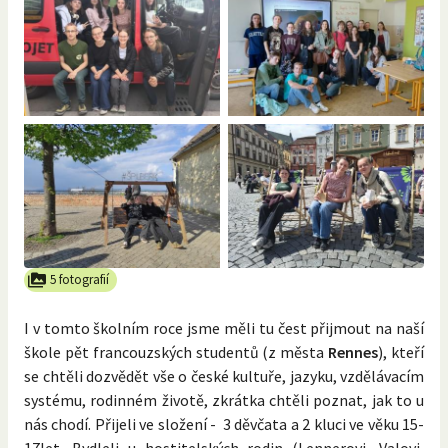
5 fotografií
I v tomto školním roce jsme měli tu čest přijmout na naší
škole pět francouzských studentů (z města
Rennes
), kteří
se chtěli dozvědět vše o české kultuře, jazyku, vzdělávacím
systému, rodinném životě, zkrátka chtěli poznat, jak to u
nás chodí. Přijeli ve složení - 3 děvčata a 2 kluci ve věku 15-
17let. Bydleli u hostitelských rodin (Lennerovi, Valovi,