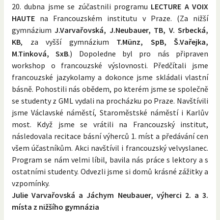
20. dubna jsme se zúčastnili programu
LECTURE A VOIX
HAUTE
na Francouzském institutu v Praze. (Za nižší
gymnázium
J.Varvařovská, J.Neubauer, TB, V. Srbecká,
KB
, za vyšší gymnázium
T.Münz, SpB, Š.Vařejka,
M.Tinková, SxB
.) Dopoledne byl pro nás připraven
workshop o francouzské výslovnosti. Předčítali jsme
francouzské jazykolamy a dokonce jsme skládali vlastní
básně. Pohostili nás obědem, po kterém jsme se společně
se studenty z GML vydali na procházku po Praze. Navštívili
jsme Václavské náměstí, Staroměstské náměstí i Karlův
most. Když jsme se vrátili na Francouzský institut,
následovala recitace básní výherců 1. míst a předávání cen
všem účastníkům. Akci navštívil i francouzský velvyslanec.
Program se nám velmi líbil, bavila nás práce s lektory a s
ostatními studenty. Odvezli jsme si domů krásné zážitky a
vzpomínky.
Julie Varvařovská a Jáchym Neubauer, výherci 2. a 3.
místa z nižšího gymnázia