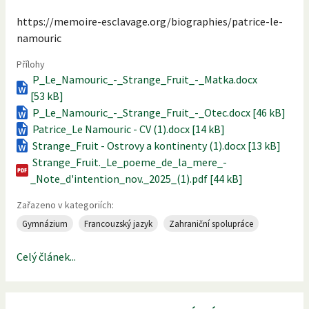
https://memoire-esclavage.org/biographies/patrice-le-
namouric
Přílohy
P_Le_Namouric_-_Strange_Fruit_-_Matka.docx
[53 kB]
P_Le_Namouric_-_Strange_Fruit_-_Otec.docx [46 kB]
Patrice_Le Namouric - CV (1).docx [14 kB]
Strange_Fruit - Ostrovy a kontinenty (1).docx [13 kB]
Strange_Fruit._Le_poeme_de_la_mere_-
_Note_d'intention_nov._2025_(1).pdf [44 kB]
Zařazeno v kategoriích:
Gymnázium
Francouzský jazyk
Zahraniční spolupráce
Celý článek...