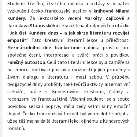
Studenti třetího, čtvrtého ročníku a oktávy si v pátek
vyzkoušeli česko-francouzský ateliér v
knihovně Milana
Kundery
. Za lektorského vedení
Markéty Zajícové
a
Jaroslava Stanovského
se snažili najít odpověď na otázku
“
Jak číst Kunderu dnes – a jak skrze literaturu rozvíjet
empatii?
” Tato kreativní literární lekce u příležitosti
Mezinárodního dne frankofonie
nabídla prostor pro
společné čtení, interpretaci a tvůrčí práci s povídkou
Falešný autostop
. Celá tato literární lekce byla zaměřena
na emoce, motivaci postav a možnosti jejich proměny v
živém dialogu s literaturu i mezi sebou. V průběhu
dvojjazyčné dílny proběhly také tvůrčí aktivity: alternativní
scénáře, práce s Kunderovými kresbami, články a
recenzemi ve francouzštině. Všichni studenti se s touto
povídkou setkali poprvé, měla tedy velmi silný emoční
dopad. Česko-francouzský formát byl velmi dobře přijat a
už se těšíme na další literární lekci k jinému z Kunderových
románů.