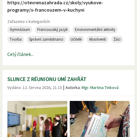
https://otevrenazahrada.cz/skoly/vyukove-
programy/s-francouzem-v-kuchyni
Zařazeno v kategoriích:
Gymnázium
Francouzský jazyk
Environmentální aktivity
Tvorba
Správní zaměstnanci
Učitelé
Absolventi
Žáci
Celý článek...
SLUNCE Z RÉUNIONU UMÍ ZAHŘÁT
|
Vydáno:
12. června 2026, 21.15
Autorka:
Mgr. Martina Tinková