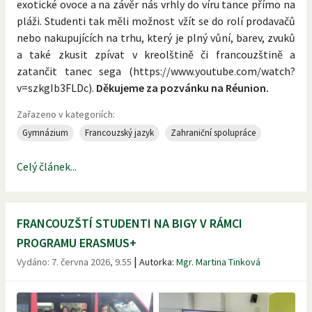
exotické ovoce a na závěr nás vrhly do víru tance přímo na
pláži. Studenti tak měli možnost vžít se do rolí prodavačů
nebo nakupujících na trhu, který je plný vůní, barev, zvuků
a také zkusit zpívat v kreolštině či francouzštině a
zatančit tanec sega (https://www.youtube.com/watch?
v=szkgIb3FLDc).
Děkujeme za pozvánku na Réunion.
Zařazeno v kategoriích:
Gymnázium
Francouzský jazyk
Zahraniční spolupráce
Celý článek...
FRANCOUZŠTÍ STUDENTI NA BIGY V RÁMCI
PROGRAMU ERASMUS+
|
Vydáno:
7. června 2026, 9.55
Autorka:
Mgr. Martina Tinková