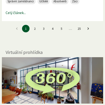
Správní zaměstnanci
Učitelé
Absolventi
Žáci
Celý článek...
1
2
3
4
5
…
25
Virtuální prohlídka