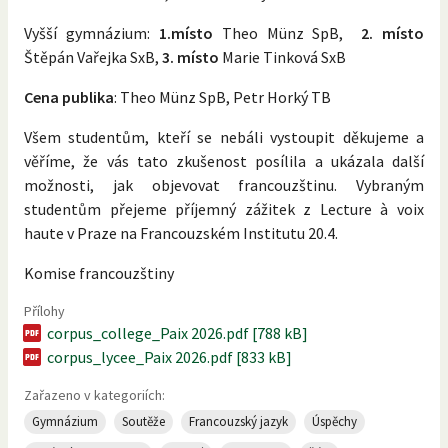
Vyšší gymnázium:
1.místo
Theo Münz SpB,
2. místo
Štěpán Vařejka SxB,
3. místo
Marie Tinková SxB
Cena publika
: Theo Münz SpB, Petr Horký TB
Všem studentům, kteří se nebáli vystoupit děkujeme a
věříme, že vás tato zkušenost posílila a ukázala další
možnosti, jak objevovat francouzštinu. Vybraným
studentům přejeme příjemný zážitek z Lecture à voix
haute v Praze na Francouzském Institutu 20.4.
Komise francouzštiny
Přílohy
corpus_college_Paix 2026.pdf [788 kB]
corpus_lycee_Paix 2026.pdf [833 kB]
Zařazeno v kategoriích:
Gymnázium
Soutěže
Francouzský jazyk
Úspěchy