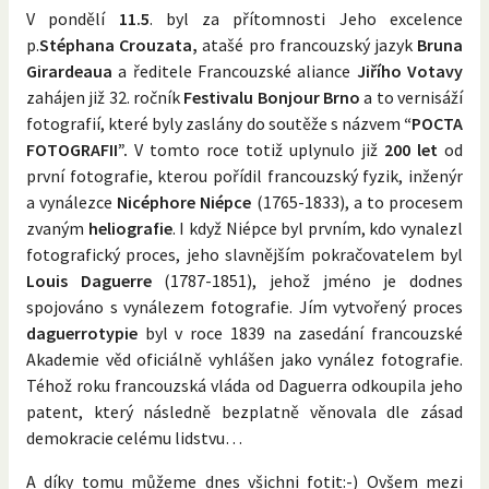
V pondělí
11.5
. byl za přítomnosti Jeho excelence
p.
Stéphana Crouzata,
atašé pro francouzský jazyk
Bruna
Girardeaua
a ředitele Francouzské aliance
Jiřího Votavy
zahájen již 32. ročník
Festivalu Bonjour Brno
a to vernisáží
fotografií, které byly zaslány do soutěže s názvem
“POCTA
FOTOGRAFII”.
V tomto roce totiž uplynulo již
200 let
od
první fotografie, kterou pořídil francouzský fyzik, inženýr
a vynálezce
Nicéphore Niépce
(1765-1833), a to procesem
zvaným
heliografie
. I když Niépce byl prvním, kdo vynalezl
fotografický proces, jeho slavnějším pokračovatelem byl
Louis Daguerre
(1787-1851), jehož jméno je dodnes
spojováno s vynálezem fotografie. Jím vytvořený proces
daguerrotypie
byl v roce 1839 na zasedání francouzské
Akademie věd oficiálně vyhlášen jako vynález fotografie.
Téhož roku francouzská vláda od Daguerra odkoupila jeho
patent, který následně bezplatně věnovala dle zásad
demokracie celému lidstvu…
A díky tomu můžeme dnes všichni fotit:-) Ovšem mezi