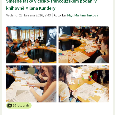
Směšné lásky v česko-francouzském podání v
knihovně Milana Kundery
|
Vydáno:
23. března 2026, 7.43
Autorka:
Mgr. Martina Tinková
10 fotografií