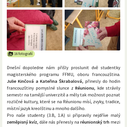
16 fotografií
Dnešní dopoledne nám přišly proslunit dvě studentky
magisterského programu FFMU, oboru francouzština.
Julie Kinčová a Kateřina Škrabalová,
přinesly do hodin
francouzštiny pomyslné slunce z
Réunionu
, kde strávily
semestr na tamější univerzitě a měly tak možnost poznat
rozličné kultury, které se na Réunionu mísí, zvyky, tradice,
místní jazyk kreolštinu a mnoho dalšího.
Pro naše studenty (3.B, 1.A) si připravily nejdříve malý
zeměpisný kvíz
, dále nás přenesly na
réunionský trh
mezi