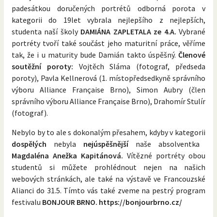
padesátkou doručených portrétů odborná porota v
kategorii do 19let vybrala nejlepšího z nejlepších,
studenta naší školy
DAMIÁNA ZAPLETALA ze 4.A.
Vybrané
portréty tvoří také součást jeho maturitní práce, věříme
tak, že i u maturity bude Damián takto úspěšný.
Členové
soutěžní poroty:
Vojtěch Sláma (fotograf, předseda
poroty), Pavla Kellnerová (1. místopředsedkyně správního
výboru Alliance Française Brno), Simon Aubry (člen
správního výboru Alliance Française Brno), Drahomír Stulír
(fotograf).
Nebylo by to ale s dokonalým přesahem, kdyby v kategorii
dospělých
nebyla
nejúspěšnější
naše absolventka
Magdaléna Anežka Kapitánová.
Vítězné portréty obou
studentů si můžete prohlédnout nejen na našich
webových stránkách, ale také na výstavě ve Francouzské
Alianci do 31.5. Tímto vás také zveme na pestrý program
festivalu
BONJOUR BRNO. https://bonjourbrno.cz/