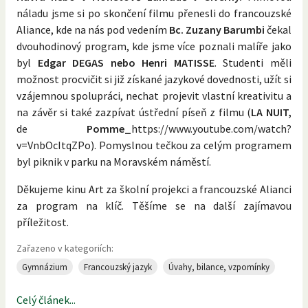
náladu jsme si po skončení filmu přenesli do francouzské
Aliance, kde na nás pod vedením
Bc. Zuzany Barumbi
čekal
dvouhodinový program, kde jsme více poznali malíře jako
byl
Edgar DEGAS nebo Henri MATISSE
. Studenti měli
možnost procvičit si již získané jazykové dovednosti, užít si
vzájemnou spolupráci, nechat projevit vlastní kreativitu a
na závěr si také zazpívat ústřední píseň z filmu (
LA NUIT,
de
Pomme_
https://www.youtube.com/watch?
v=VnbOcItqZPo). Pomyslnou tečkou za celým programem
byl piknik v parku na Moravském náměstí.
Děkujeme kinu Art za školní projekci a francouzské Alianci
za program na klíč. Těšíme se na další zajímavou
příležitost.
Zařazeno v kategoriích:
Gymnázium
Francouzský jazyk
Úvahy, bilance, vzpomínky
Celý článek...