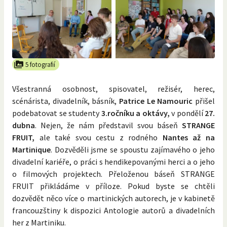
5 fotografií
Všestranná osobnost, spisovatel, režisér, herec,
scénárista, divadelník, básník,
Patrice Le Namouric
přišel
podebatovat se studenty
3.ročníku a oktávy,
v pondělí
27.
dubna
. Nejen, že nám představil svou báseň
STRANGE
FRUIT,
ale také svou cestu z rodného
Nantes až na
Martinique
. Dozvěděli jsme se spoustu zajímavého o jeho
divadelní kariéře, o práci s hendikepovanými herci a o jeho
o filmových projektech. Přeloženou báseň STRANGE
FRUIT přikládáme v příloze. Pokud byste se chtěli
dozvědět něco více o martinických autorech, je v kabinetě
francouzštiny k dispozici Antologie autorů a divadelních
her z Martiniku.