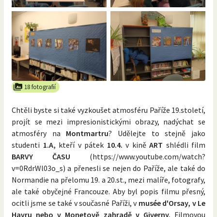
18 fotografií
Chtěli byste si také vyzkoušet atmosféru Paříže 19.století,
projít se mezi impresionistickými obrazy, nadýchat se
atmosféry na
Montmartru
? Udělejte to stejně jako
studenti
1.A,
kteří v pátek
10.4.
v kině
ART
shlédli film
BARVY ČASU
(https://www.youtube.com/watch?
v=0RdrWl03o_s) a přenesli se nejen do Paříže, ale také do
Normandie na přelomu 19. a 20.st., mezi malíře, fotografy,
ale také obyčejné Francouze. Aby byl popis filmu přesný,
ocitli jsme se také v současné Paříži, v
musée d'Orsay, v Le
Havru nebo v Monetově zahradě v Giverny.
Filmovou