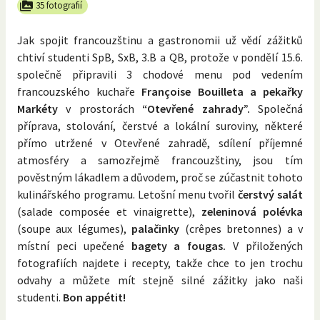
35 fotografií
Jak spojit francouzštinu a gastronomii už vědí zážitků
chtiví studenti SpB, SxB, 3.B a QB, protože v pondělí 15.6.
společně připravili 3 chodové menu pod vedením
francouzského kuchaře
Françoise Bouilleta a pekařky
Markéty
v prostorách
“Otevřené zahrady”.
Společná
příprava, stolování, čerstvé a lokální suroviny, některé
přímo utržené v Otevřené zahradě, sdílení příjemné
atmosféry a samozřejmě francouzštiny, jsou tím
pověstným lákadlem a důvodem, proč se zúčastnit tohoto
kulinářského programu. Letošní menu tvořil
čerstvý salát
(salade composée et vinaigrette),
zeleninová polévka
(soupe aux légumes),
palačinky
(crêpes bretonnes) a v
místní peci upečené
bagety a fougas.
V přiložených
fotografiích najdete i recepty, takže chce to jen trochu
odvahy a můžete mít stejně silné zážitky jako naši
studenti.
Bon appétit!