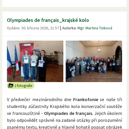
Olympiades de français_krajské kolo
|
Vydáno:
30. března 2026, 21.57
Autorka:
Mgr. Martina Tinková
2 fotografie
V předvečer mezinárodního dne
Frankofonie
se naše tři
studentky zúčastnily Krajského kola konverzační soutěže
ve francouzštině -
Olympiades de français.
Jejich úkolem
bylo odpovědět správně na zadané otázky při porozumění
psanému textu, kreativně a hlavně bohatě popsat obrázek