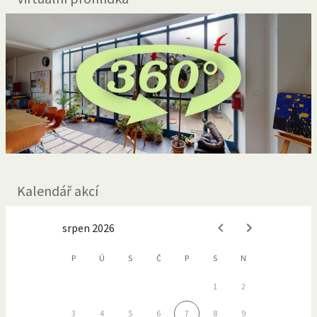
Kalendář akcí
srpen 2026
P
Ú
S
Č
P
S
N
1
2
3
4
5
6
7
8
9