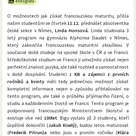
4 fotografie
O možnostech jak získat francouzskou maturitu, přišla
našim studentům ve čtvrtek
11.12.
přednášet absolventka
české sekce v Nîmes,
Linda Honsová.
Linda studovala 3
letý program na gymnáziu Alphonse Daudet v Nîmes,
který zakončila francouzskou maturitní zkouškou. V
současné době studuje na vysoké škole v ČR a ve Francii.
Středoškolské studium ve Francii ji umožnilo získat nejen
perfektní znalost jazyka, ale také rozhled a samostatnost
v době dospívání. Studenti z
KB a zájemci z prvních
ročníků a kvinty
měli tedy jedinečnou možnost získat
kompletní informace nejen o způsobu přihlašování na
tento program, ale také o průběhu přijímacího řízení, o
studiu a každodenním životě ve Francii. Tento program je
podporovaný francouzským Ministerstvem školství a
existuje více než
100let
. Bigy vyslalo již 3 studenty, kteří
úspěšně dokončili (
Jakub
Kiselý),
budou letos maturovat
(
Frederik Pitrun)a
nebo jsou v prvním ročníku (
Klára