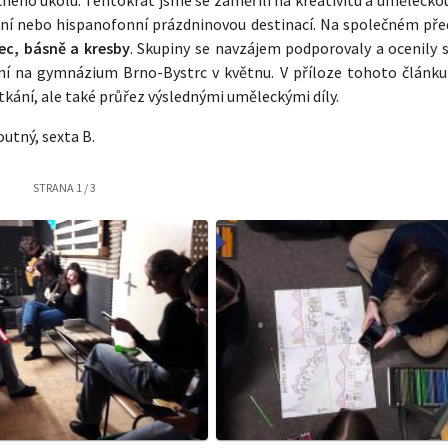
ní nebo hispanofonní prázdninovou destinací. Na společném pře
nec, básně a kresby
. Skupiny se navzájem podporovaly a ocenily 
tkání na gymnázium Brno-Bystrc v květnu. V příloze tohoto článku
tkání, ale také průřez výslednými uměleckými díly.
outný, sexta B.
STRANA
1
/
3