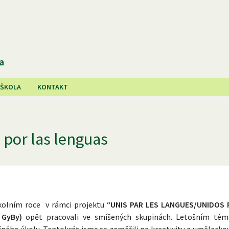
a
 ŠKOLA
KONTAKT
 por las lenguas
školním roce v rámci projektu
“UNIS PAR LES LANGUES/UNIDOS 
 GyBy)
opět pracovali ve smíšených skupinách. Letošním té
ného úkolu. Tentokrát jsme se zaměřili na kreativitu a uměleckou