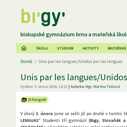
biskupské gymnázium brno a mateřská škol
ŠKOLA
STUDIUM
AKTIVITY
MATEŘSKÁ
Domů
/
Unis par les langues/Unidos por las lenguas
Unis par les langues/Unidos
|
Vydáno:
3. února 2026, 14.31
Autorka:
Mgr. Martina Tinková
25 fotografií
V úterý
3. února
jsme se sešli již po druhé v tomto 
LENGUAS”
Studenti tří gymnázií
(Bigy, Slovaňák a
CESTOVÁNÍ
a při každém setkání se mění zadání společ