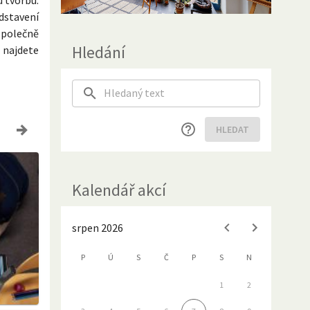
dstavení
společně
Hledání
 najdete
HLEDAT
Kalendář akcí
srpen 2026
P
Ú
S
Č
P
S
N
1
2