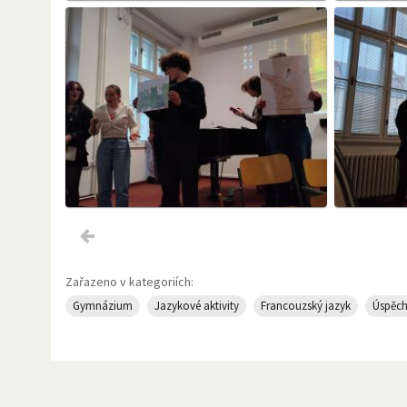
Zařazeno v kategoriích:
Gymnázium
Jazykové aktivity
Francouzský jazyk
Úspěc