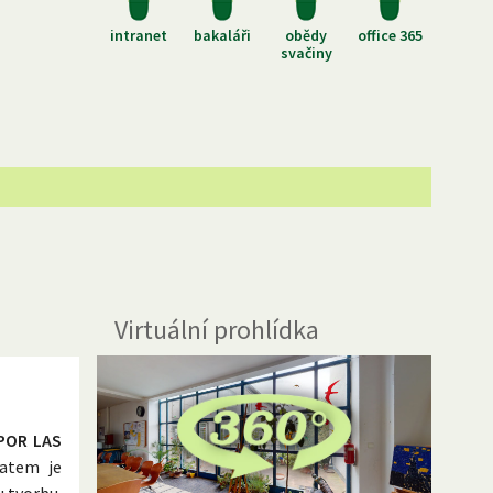
intranet
bakaláři
obědy
office 365
svačiny
Virtuální prohlídka
POR LAS
matem je
 tvorbu.