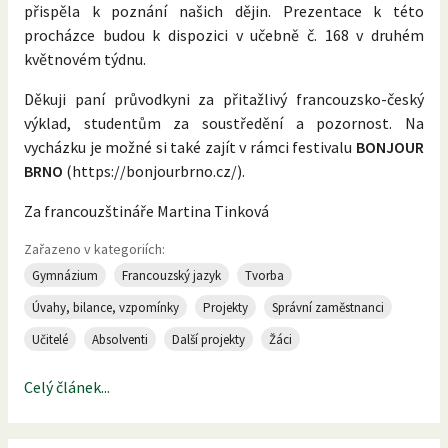
přispěla k poznání našich dějin. Prezentace k této
procházce budou k dispozici v učebně č. 168 v druhém
květnovém týdnu.
Děkuji paní průvodkyni za přitažlivý francouzsko-český
výklad, studentům za soustředění a pozornost. Na
vycházku je možné si také zajít v rámci festivalu
BONJOUR
BRNO
(https://bonjourbrno.cz/).
Za francouzštináře Martina Tinková
Zařazeno v kategoriích:
Gymnázium
Francouzský jazyk
Tvorba
Úvahy, bilance, vzpomínky
Projekty
Správní zaměstnanci
Učitelé
Absolventi
Další projekty
Žáci
Celý článek...