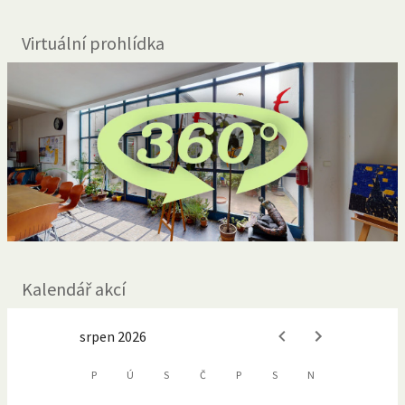
Virtuální prohlídka
Kalendář akcí
srpen 2026
P
Ú
S
Č
P
S
N