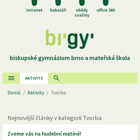
intranet
bakaláři
obědy
office 365
svačiny
biskupské gymnázium brno a mateřská škola
AKTIVITY
Domů
/
Aktivity
/
Tvorba
Nejnovější
články
v kategorii
Tvorba
Zveme vás na hudební matiné!