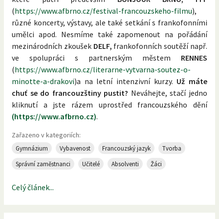
(
https://www.afbrno.cz/festival-francouzskeho-filmu
),
různé koncerty, výstavy, ale také setkání s frankofonními
umělci apod. Nesmíme také zapomenout na pořádání
mezinárodních zkoušek
DELF,
frankofonních soutěží např.
ve spolupráci s partnerským městem
RENNES
(
https://www.afbrno.cz/literarne-vytvarna-soutez-o-
minotte-a-drakovi
)a na letní intenzivní kurzy.
Už máte
chuť se do francouzštiny pustit?
Neváhejte, stačí jedno
kliknutí a jste rázem uprostřed francouzského dění
(https://www.afbrno.cz)
.
Zařazeno v kategoriích:
Gymnázium
Vybavenost
Francouzský jazyk
Tvorba
Správní zaměstnanci
Učitelé
Absolventi
Žáci
Celý článek...