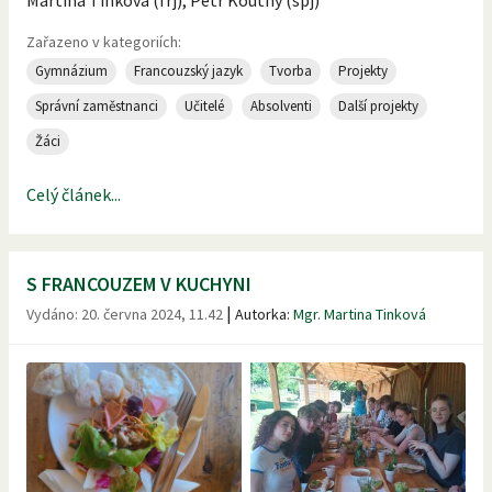
Martina Tinková (frj), Petr Koutný (spj)
Zařazeno v kategoriích:
Gymnázium
Francouzský jazyk
Tvorba
Projekty
Správní zaměstnanci
Učitelé
Absolventi
Další projekty
Žáci
Celý článek...
S FRANCOUZEM V KUCHYNI
|
Vydáno:
20. června 2024, 11.42
Autorka:
Mgr. Martina Tinková