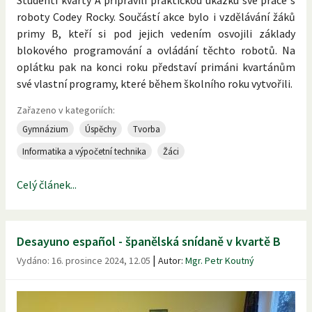
Studenti kvarty A připravili praktickou ukázku své práce s
roboty Codey Rocky. Součástí akce bylo i vzdělávání žáků
primy B, kteří si pod jejich vedením osvojili základy
blokového programování a ovládání těchto robotů. Na
oplátku pak na konci roku představí primáni kvartánům
své vlastní programy, které během školního roku vytvořili.
Zařazeno v kategoriích:
Gymnázium
Úspěchy
Tvorba
Informatika a výpočetní technika
Žáci
Celý článek...
Desayuno español - španělská snídaně v kvartě B
|
Vydáno:
16. prosince 2024, 12.05
Autor:
Mgr. Petr Koutný