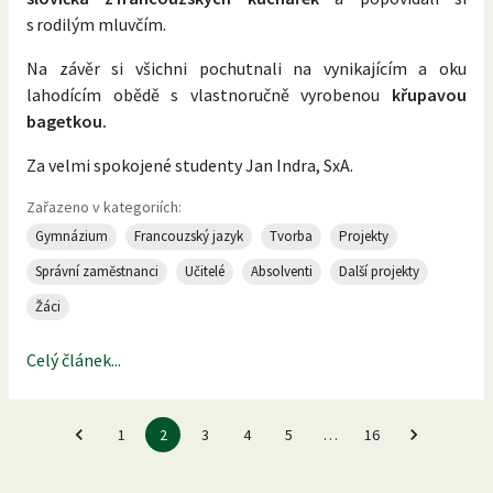
s rodilým mluvčím.
Na závěr si všichni pochutnali na vynikajícím a oku
lahodícím obědě s vlastnoručně vyrobenou
křupavou
bagetkou.
Za velmi spokojené studenty Jan Indra, SxA.
Zařazeno v kategoriích:
Gymnázium
Francouzský jazyk
Tvorba
Projekty
Správní zaměstnanci
Učitelé
Absolventi
Další projekty
Žáci
Celý článek...
1
2
3
4
5
…
16