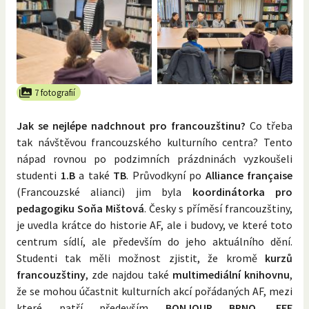
7 fotografií
Jak se nejlépe nadchnout pro francouzštinu?
Co třeba
tak návštěvou francouzského kulturního centra? Tento
nápad rovnou po podzimních prázdninách vyzkoušeli
studenti
1.B
a také
TB
. Průvodkyní po
Alliance française
(Francouzské alianci) jim byla
koordinátorka pro
pedagogiku Soňa Mištová
. Česky s příměsí francouzštiny,
je uvedla krátce do historie AF, ale i budovy, ve které toto
centrum sídlí, ale především do jeho aktuálního dění.
Studenti tak měli možnost zjistit, že kromě
kurzů
francouzštiny
, zde najdou také
multimediální knihovnu
,
že se mohou účastnit kulturních akcí pořádaných AF, mezi
které patří především
BONJOUR BRNO
,
FFF