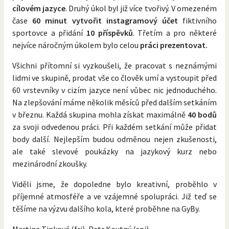
cílovém jazyce
. Druhý úkol byl již více tvořivý. V omezeném
čase
60 minut vytvořit instagramový účet
fiktivního
sportovce a přidání
10 příspěvků
. Třetím a pro některé
nejvíce náročným úkolem bylo celou
práci prezentovat.
Všichni přítomní si vyzkoušeli, že pracovat s neznámými
lidmi ve skupině, prodat vše co člověk umí a vystoupit před
60 vrstevníky v cizím jazyce není vůbec nic jednoduchého.
Na zlepšování máme několik měsíců před dalším setkáním
v březnu. Každá skupina mohla získat maximálně
40 bodů
za svoji odvedenou práci. Při každém setkání může přidat
body další. Nejlepším budou odměnou nejen zkušenosti,
ale také slevové poukázky na jazykový kurz nebo
mezinárodní zkoušky.
Viděli jsme, že dopoledne bylo kreativní, proběhlo v
příjemné atmosféře a ve vzájemné spolupráci. Již teď se
těšíme na výzvu dalšího kola, které proběhne na GyBy.