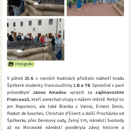
3 fotografie
V pátek
25.4.
v ranních hodinách přivítalo nádvoří hradu
Špilberk studenty francouzštiny
1.B a TB
. Společně s paní
průvodkyní
Janou Amadou
vyrazili za
zajímavostmi
Francouzů
, kteří zanechali stopy v našem městě. Nebyl to
jen Napoleon, ale také Blanka z Valois, Ernest Denis,
Raduit de Souches, Christian d'Elvert a další. Procházka od
Špilberku přes Denisovy sady, Zelný trh, náměstí Svobody
až na Moravské náměstí poodkryla závoj historie a