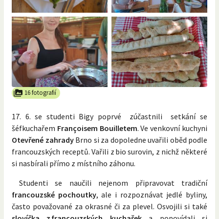
16 fotografií
17. 6. se studenti Bigy poprvé zúčastnili setkání se
šéfkuchařem
Françoisem Bouilletem
. Ve venkovní kuchyni
Otevřené zahrady
Brno si za dopoledne uvařili oběd podle
francouzských receptů. Vařili z bio surovin, z nichž některé
si nasbírali přímo z místního záhonu.
Studenti se naučili nejenom připravovat tradiční
francouzské pochoutky
, ale i rozpoznávat jedlé byliny,
často považované za okrasné či za plevel. Osvojili si také
slovíčka z francouzských kuchařek
a popovídali si