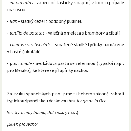
-
empanadas
- zapečené taštičky s náplní, v tomto případě
masovou
-
flan
- sladký dezert podobný pudinku
-
tortilla de patatas
- vaječná omeleta s brambory a cibulí
-
churros con chocolate -
smažené sladké tyčinky namáčené
v husté čokoládě
-
guacamole
- avokádová pasta se zeleninou (typická např.
pro Mexiko), ke které se jí lupínky nachos
Za zvuku španělských písní jsme si během snídaně zahráli
typickou španělskou deskovou hru
Juego de la Oca.
Vše bylo
muy bueno
,
delicioso y rico
:)
¡Buen provecho!