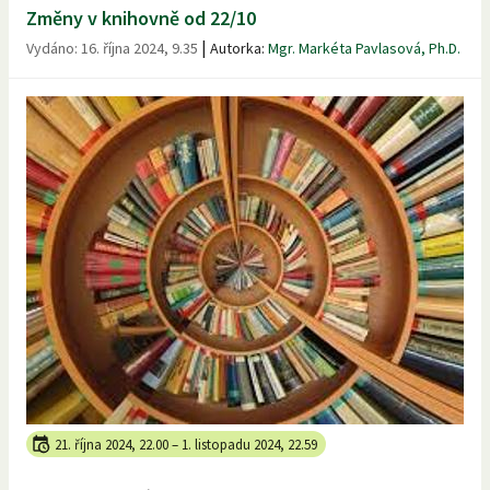
Změny v knihovně od 22/10
|
Vydáno:
16. října 2024, 9.35
Autorka:
Mgr. Markéta Pavlasová, Ph.D.
21. října 2024, 22.00
–
1. listopadu 2024, 22.59