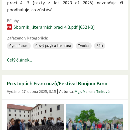
prací 4. B (texty z let 2023 až 2025) naznačuje či
poodhaluje, co zůstává…
Přílohy
Sbornik_literarnich praci 4.B.pdf [652 kB]
Zařazeno v kategoriích:
Gymnázium
Český jazyk a literatura
Tvorba
Žáci
Celý článek...
Po stopách Francouzů/Festival Bonjour Brno
|
Vydáno:
27. dubna 2025, 9.15
Autorka:
Mgr. Martina Tinková