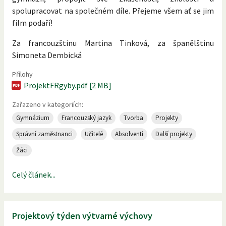
spolupracovat na společném díle. Přejeme všem ať se jim
film podaří!
Za francouzštinu Martina Tinková, za španělštinu
Simoneta Dembická
Přílohy
ProjektFRgyby.pdf [2 MB]
Zařazeno v kategoriích:
Gymnázium
Francouzský jazyk
Tvorba
Projekty
Správní zaměstnanci
Učitelé
Absolventi
Další projekty
Žáci
Celý článek...
Projektový týden výtvarné výchovy