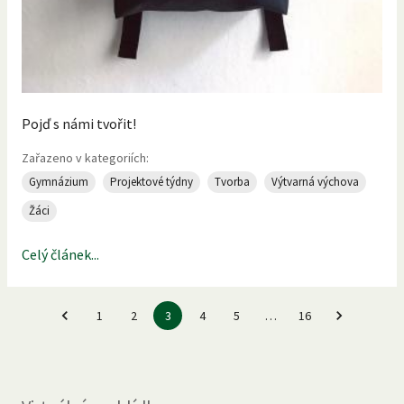
Pojď s námi tvořit!
Zařazeno v kategoriích:
Gymnázium
Projektové týdny
Tvorba
Výtvarná výchova
Žáci
Celý článek...
1
2
3
4
5
…
16