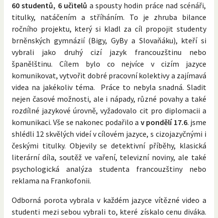
60 studentů, 6 učitelů
a spousty hodin práce nad scénáři,
titulky, natáčením a stříháním. To je zhruba bilance
ročního projektu, který si kladl za cíl propojit studenty
brněnských gymnázií (Bigy, GyBy a Slovaňáku), kteří si
vybrali jako druhý cizí jazyk francouzštinu nebo
španělštinu. Cílem bylo co nejvíce v cizím jazyce
komunikovat, vytvořit dobré pracovní kolektivy a zajímavá
videa na jakékoliv téma. Práce to nebyla snadná. Sladit
nejen časové možnosti, ale i nápady, různé povahy a také
rozdílné jazykové úrovně, vyžadovalo cit pro diplomacii a
komunikaci. Vše se nakonec podařilo a
v pondělí 17.6
. jsme
shlédli 12 skvělých videí v cílovém jazyce, s cizojazyčnými i
českými titulky. Objevily se detektivní příběhy, klasická
literární díla, soutěž ve vaření, televizní noviny, ale také
psychologická analýza studenta francouzštiny nebo
reklama na Frankofonii.
Odborná porota vybrala v každém jazyce vítězné video a
studenti mezi sebou vybrali to, které získalo cenu diváka.