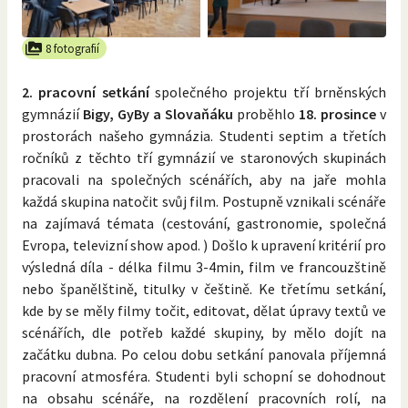
8 fotografií
2. pracovní setkání
společného projektu tří brněnských
gymnázií
Bigy, GyBy a Slovaňáku
proběhlo
18. prosince
v
prostorách našeho gymnázia. Studenti septim a třetích
ročníků z těchto tří gymnázií ve staronových skupinách
pracovali na společných scénářích, aby na jaře mohla
každá skupina natočit svůj film. Postupně vznikali scénáře
na zajímavá témata (cestování, gastronomie, společná
Evropa, televizní show apod. ) Došlo k upravení kritérií pro
výsledná díla - délka filmu 3-4min, film ve francouzštině
nebo španělštině, titulky v češtině. Ke třetímu setkání,
kde by se měly filmy točit, editovat, dělat úpravy textů ve
scénářích, dle potřeb každé skupiny, by mělo dojít na
začátku dubna. Po celou dobu setkání panovala příjemná
pracovní atmosféra. Studenti byli schopní se dohodnout
na obsahu scénáře, na rozdělení pracovních rolí, na