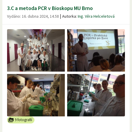
3.C a metoda PCR v Bioskopu MU Brno
|
Vydáno:
16. dubna 2024, 14.58
Autorka:
Ing. Věra Helceletová
9 fotografií