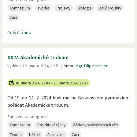
Gymnázium
Tvorba
Projekty
Biologie
Další projekty
Žáci
Celý článek...
XXIV. Akademické triduum
|
Vydáno:
12. února 2024, 12.51
Autor:
Mgr. Filip Kirchner
18. února 2024, 23.00
–
21. února 2024, 22.59
Od 19. do 21. 2. 2024 budeme na Biskupském gymnázium
pořádat Akademické triduum.
Zařazeno v kategoriích:
Gymnázium
Projektové týdny
Základy společenských věd
Tvorba
Učitelé
Absolventi
Žáci