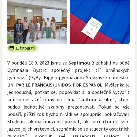
11 fotografií
V pondělí 18.9. 2023 jsme se
Septimou B
zahájili na půdě
Gymnázia Bystrc společný projekt tří brněnských
gymnázií (GyBy, Bigy a gymnázium Slovanské náměstí)-
UNI PAR LE FRANCAIS/UNIDOS POR ESPANOL
. Myšlenka je
jednoduchá, potkat se, popovídat si a společně vytvořit
krátkometrážní filmy na téma
“kultura a film”
, které
budou jednotlivé skupiny prezentovat. Pokud se vše
podaří, příští rok bychom rádi ve spolupráci pokračovali.
Studenti tak mají možnost poznat, jak jsou na tom v cizím
jazyce jejich vrstevníci, seznámit se se studenty ostatních
gymnázií, propojit své zkušenosti, znalosti a