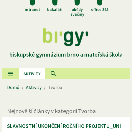
intranet
bakaláři
obědy
office 365
svačiny
biskupské gymnázium brno a mateřská škola
AKTIVITY
Domů
/
Aktivity
/
Tvorba
Nejnovější
články
v kategorii
Tvorba
SLAVNOSTNÍ UKONČENÍ ROČNÍHO PROJEKTU_UNI