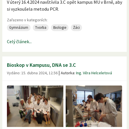
V úterý 16.4.2024 navštívila 3.C opět kampus MU v Brně, aby
si vyzkoušela metodu PCR.
Zařazeno v kategoriích:
Gymnázium
Tvorba
Biologie
Žáci
Celý článek...
Bioskop v Kampusu, DNA se 3.C
|
Vydáno:
15. dubna 2024, 12.56
Autorka:
Ing. Věra Helceletová