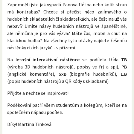
Zapomněli jste jak vypadá Panova flétna nebo kolik strun
má kontrabas? Chcete si přečíst něco zajímavého o
hudebních skladatelích či skladatelkách, ale čeština už vás
nebaví? Umíte názvy hudebních nástrojů ve španělštině,
ale němčina je pro vás výzva? Máte čas, mobil a chuť na
klasickou hudbu? Na všechny tyto otázky najdete řešení u
nástěnky cizích jazyků - v přízemí.
Na
letošní interaktivní nástěnce
se podílela třída
TB
(výroba 3D hudebních nástrojů, popisy ve frj a spj),
PB
(anglické komentáře),
SxB (
biografie hudebníků),
1.B
(popis hudebních nástrojů a QR kódy s skladbami).
Přijďte a nechte se inspirovat!
Poděkování patří všem studentům a kolegům, kteří se na
společném nápadu podíleli.
Díky! Martina Tinková