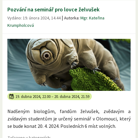
Pozvání na seminář pro lovce želvušek
|
Vydáno:
19. února 2024, 14.44
Autorka:
Mgr. Kateřina
Krumpholcová
19. dubna 2024, 22.00
–
20. dubna 2024, 21.59
Nadšeným biologům, fandům želvušek, zvědavým a
zvídavým studentům je určený seminář v Olomouci, který
se bude konat 20. 4. 2024. Posledních 6 míst volných.
Zařazeno v kategoriích: