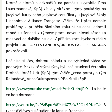
Kromě diplomů a odznáčků na památku (vyrobila Ema
Lauermannová, SpB) získaly vítězné týmy poukázky na
jazykové kurzy nebo jazykové certifikáty u jazykové školy
Hispanica a Alliance Française. Věřím, že i přes nemalé
problémy v průběhu školního roku si studenti odnesli
cenné zkušenosti z týmové práce, novou slovní zásobu a
motivaci do dalšího studia. V příštím roce bychom rádi v
projektu
UNI PAR LES LANGUES/UNIDOS PAR LES LANGUAS
pokračovali.
Udělejte si čas, dobrou náladu a na výsledná videa se
podívejte. Mezi vítěznými týmy byli naši studenti Veronika
Drobná, Jonáš Jírů (SpB) tým Vařiče _cena poroty a tým
Rolandové_ Anna Oukropcová a Ríša Musil (SpB).
https://www.youtube.com/watch?v=bKfIdrujEpY
La belle
en bois dormant
https://youtu.be/9vPSd5puzV8?si=6ZZqW50OzMPKz9Va
5
types d'élèves qui étudient la langue française