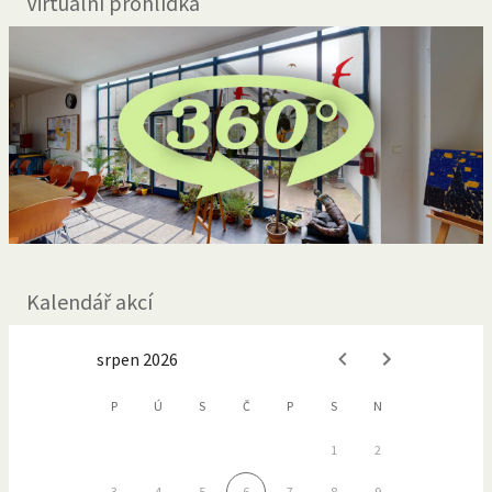
Virtuální prohlídka
Kalendář akcí
srpen 2026
P
Ú
S
Č
P
S
N
1
2
3
4
5
6
7
8
9