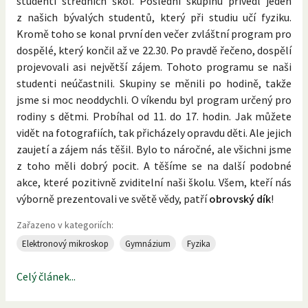
studenti středních škol. Poslední skupinu přivedl jeden
z našich bývalých studentů, který při studiu učí fyziku.
Kromě toho se konal první den večer zvláštní program pro
dospělé, který končil až ve 22.30. Po pravdě řečeno, dospělí
projevovali asi největší zájem. Tohoto programu se naši
studenti neúčastnili. Skupiny se měnili po hodině, takže
jsme si moc neoddychli. O víkendu byl program určený pro
rodiny s dětmi. Probíhal od 11. do 17. hodin. Jak můžete
vidět na fotografiích, tak přicházely opravdu děti. Ale jejich
zaujetí a zájem nás těšil. Bylo to náročné, ale všichni jsme
z toho měli dobrý pocit. A těšíme se na další podobné
akce, které pozitivně zviditelní naši školu. Všem, kteří nás
výborně prezentovali ve světě vědy, patří
obrovský dík
!
Zařazeno v kategoriích:
Elektronový mikroskop
Gymnázium
Fyzika
Celý článek...