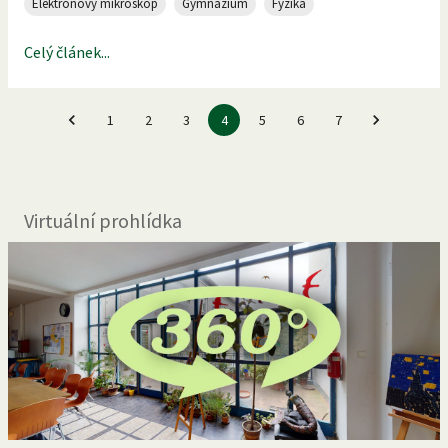
Elektronový mikroskop
Gymnázium
Fyzika
Celý článek...
1
2
3
4
5
6
7
Virtuální prohlídka