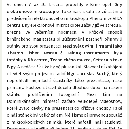
Ve dnech 7. až 10. března proběhly v Brně opět
Dny
elektronové mikroskopie
. Také naše škola se zúčastnila
předváděním elektronového mikroskopu Phenom ve VIDA
centru. Dny elektronové mikroskopie začaly již ve středu 6.
března ve večerních hodinách. V křížové chodbě
brněnského magistrátu si zúčastnění partneři připravili
stánky pro svou prezentaci.
Mezi světovými firmami jako
Thermo Fisher, Tescan či Delong Instruments, byly
i stánky VIDA centra, Technického muzea, Ceitecu a také
Bigy
. A nedá se říci, že by nějak zanikal. Slavnostní zahájení
otevřel svým projevem radní
Mgr. Jaroslav Suchý
, který
nepřehlédl nejmladší účastníky této prezentace, naše
primány. Posléze strávil docela dlouhou dobu na našem
stánku prohlížením fotografií. Mezi tím na
Dominikánském náměstí začalo velkolepé videoshow,
které zvalo diváky na prezentaci do křížové chodby. Také
o náš stánek byl velký zájem. Měli jsme připravenou soutěž
z mikroskopických snímků, které nafotili naši studenti.
Prezentace skončila až kolem 21. hodiny a dá se říci, že