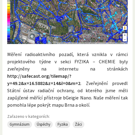
Měření radioaktivního pozadí, která vznikla v rámci
projektového týdne v sekci FYZIKA – CHEMIE byly
zveřejněny na internetu na stránkách
http://safecast.org/tilemap/?
y=49.2&x=16.5882&z=14&l=0&m=2
. Zveřejnění provedl
Státní ústav radiační ochrany, od kterého jsme měli
zapůjčené měřící přístroje bGeigie Nano. Naše měření tak
pomohla lépe pokrýt mapu Brna a okolí.
Zařazeno v kategoriích:
Gymnázium
Úspěchy
Fyzika
Žáci