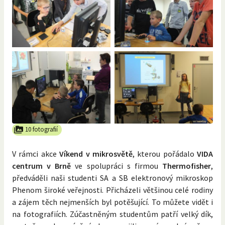
10 fotografií
V rámci akce
Víkend v mikrosvětě
, kterou pořádalo
VIDA
centrum v Brně
ve spolupráci s firmou
Thermofisher
,
předváděli naši studenti SA a SB elektronový mikroskop
Phenom široké veřejnosti. Přicházeli většinou celé rodiny
a zájem těch nejmenších byl potěšující. To můžete vidět i
na fotografiích. Zúčastněným studentům patří velký dík,