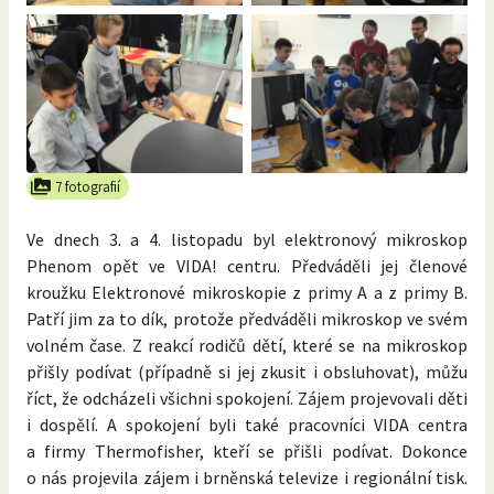
7 fotografií
Ve dnech 3. a 4. listopadu byl elektronový mikroskop
Phenom opět ve VIDA! centru. Předváděli jej členové
kroužku Elektronové mikroskopie z primy A a z primy B.
Patří jim za to dík, protože předváděli mikroskop ve svém
volném čase. Z reakcí rodičů dětí, které se na mikroskop
přišly podívat (případně si jej zkusit i obsluhovat), můžu
říct, že odcházeli všichni spokojení. Zájem projevovali děti
i dospělí. A spokojení byli také pracovníci VIDA centra
a firmy Thermofisher, kteří se přišli podívat. Dokonce
o nás projevila zájem i brněnská televize i regionální tisk.