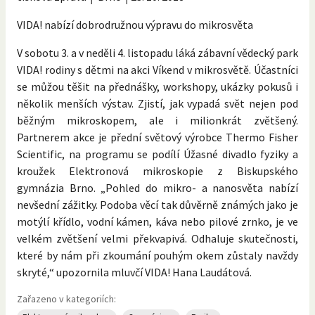
VIDA! nabízí dobrodružnou výpravu do mikrosvěta
V sobotu 3. a v neděli 4. listopadu láká zábavní vědecký park
VIDA! rodiny s dětmi na akci Víkend v mikrosvětě. Účastníci
se můžou těšit na přednášky, workshopy, ukázky pokusů i
několik menších výstav. Zjistí, jak vypadá svět nejen pod
běžným mikroskopem, ale i milionkrát zvětšený.
Partnerem akce je přední světový výrobce Thermo Fisher
Scientific, na programu se podílí Úžasné divadlo fyziky a
kroužek Elektronová mikroskopie z Biskupského
gymnázia Brno. „Pohled do mikro- a nanosvěta nabízí
nevšední zážitky. Podoba věcí tak důvěrně známých jako je
motýlí křídlo, vodní kámen, káva nebo pilové zrnko, je ve
velkém zvětšení velmi překvapivá. Odhaluje skutečnosti,
které by nám při zkoumání pouhým okem zůstaly navždy
skryté,“ upozornila mluvčí VIDA! Hana Laudátová.
Zařazeno v kategoriích: