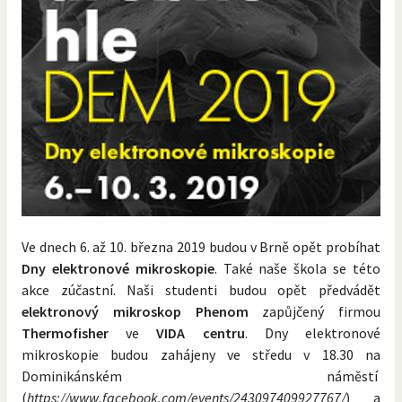
Ve dnech 6. až 10. března 2019 budou v Brně opět probíhat
Dny elektronové mikroskopie
. Také naše škola se této
akce zúčastní. Naši studenti budou opět předvádět
elektronový mikroskop Phenom
zapůjčený firmou
Thermofisher
ve
VIDA centru
. Dny elektronové
mikroskopie budou zahájeny ve středu v 18.30 na
Dominikánském náměstí
(
https://www.facebook.com/events/243097409927767/
) a