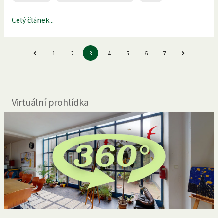
Celý článek...
1
2
3
4
5
6
7
Virtuální prohlídka