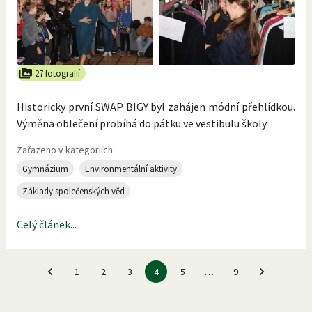
27 fotografií
Historicky první SWAP BIGY byl zahájen módní přehlídkou.
Výměna oblečení probíhá do pátku ve vestibulu školy.
Zařazeno v kategoriích:
Gymnázium
Environmentální aktivity
Základy společenských věd
Celý článek...
1
2
3
4
5
…
9