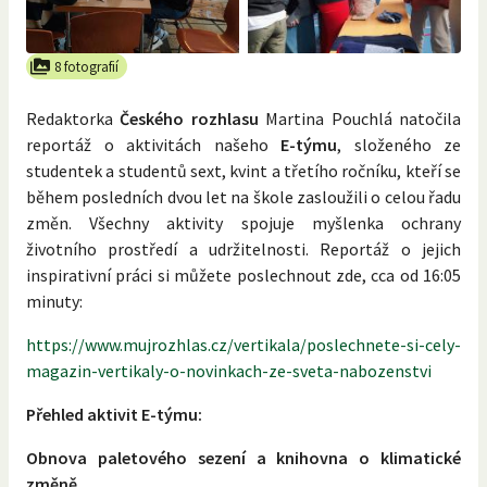
8 fotografií
Redaktorka
Českého rozhlasu
Martina Pouchlá natočila
reportáž o aktivitách našeho
E-týmu
, složeného ze
studentek a studentů sext, kvint a třetího ročníku, kteří se
během posledních dvou let na škole zasloužili o celou řadu
změn. Všechny aktivity spojuje myšlenka ochrany
životního prostředí a udržitelnosti. Reportáž o jejich
inspirativní práci si můžete poslechnout zde, cca od 16:05
minuty:
https://www.mujrozhlas.cz/vertikala/poslechnete-si-cely-
magazin-vertikaly-o-novinkach-ze-sveta-nabozenstvi
Přehled aktivit E-týmu:
Obnova paletového sezení a knihovna o klimatické
změně