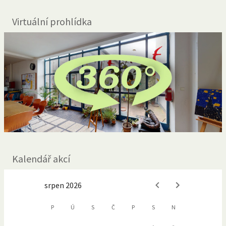
Virtuální prohlídka
Kalendář akcí
srpen 2026
P
Ú
S
Č
P
S
N