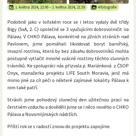
1. května 2024, 22.00
–
2. května 2024, 21.59
4 fotografie
Podobně jako v loňském roce se i letos vydaly dvě třídy
Bigy (SxA, 2. C) společně se 3 vyučujícími dobrovolničit na
Pálavu. V CHKO Pálava, konkrétně na jižních stráních nad
Pavlovem, jsme pomáhali likvidovat boryt barvířský,
invazní rostlinu, která by bez zásahu dobrovolníků mohla
postupně vytlačit mnohé vzácné rostliny těchto slunných
trávníků. Ke spolupráci nás přizvala p. Mariánková z ČSOP
Onyx, manažerka projektu LIFE South Moravia, jenž má
mimo jiné za cíl péči o některé zajímavé lokality. Pálava k
nim také patří.
Strávili jsme pohodový slunečný den užitečnou prací na
čerstvém vzduchu a dověděli jsme se i něco nového o CHKO
Pálava a Novomlýnských nádržích.
Příští rok se s radostí znovu do projektu zapojíme.