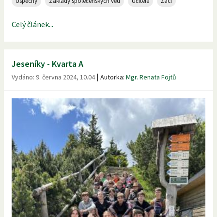
Úspěchy
Základy společenských věd
Učitelé
Žáci
Celý článek...
Jeseníky - Kvarta A
|
Vydáno:
9. června 2024, 10.04
Autorka:
Mgr. Renata Fojtů