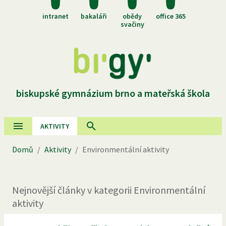
intranet
bakaláři
obědy
office 365
svačiny
biskupské gymnázium brno a mateřská škola
AKTIVITY
Domů
/
Aktivity
/
Environmentální aktivity
Nejnovější
články
v kategorii
Environmentální
aktivity