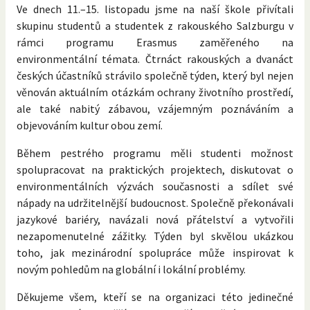
Ve dnech 11.–15. listopadu jsme na naší škole přivítali
skupinu studentů a studentek z rakouského Salzburgu v
rámci programu Erasmus zaměřeného na
environmentální témata. Čtrnáct rakouských a dvanáct
českých účastníků strávilo společně týden, který byl nejen
věnován aktuálním otázkám ochrany životního prostředí,
ale také nabitý zábavou, vzájemným poznáváním a
objevováním kultur obou zemí.
Během pestrého programu měli studenti možnost
spolupracovat na praktických projektech, diskutovat o
environmentálních výzvách současnosti a sdílet své
nápady na udržitelnější budoucnost. Společně překonávali
jazykové bariéry, navázali nová přátelství a vytvořili
nezapomenutelné zážitky. Týden byl skvělou ukázkou
toho, jak mezinárodní spolupráce může inspirovat k
novým pohledům na globální i lokální problémy.
Děkujeme všem, kteří se na organizaci této jedinečné