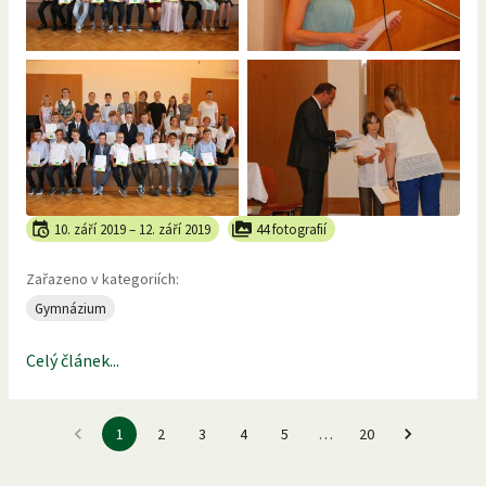
10. září 2019
–
12. září 2019
44 fotografií
Zařazeno v kategoriích:
Gymnázium
Celý článek...
1
2
3
4
5
…
20