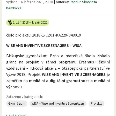
|
Vydáno:
16. března 2020, 23.38
Autorka:
PaedDr. Simoneta
Dembická
1. září 2018
–
1. září 2020
číslo projektu: 2018-1-CZ01-KA229-048019
WISE AND INVENTIVE SCREENAGERS – WISA
Biskupské gymnázium Brno a mateřská škola získalo
grant na projekt v rámci programu Erasmus+ školní
vzdělávání – Klíčová akce 2 – Strategická partnerství ve
Výzvě 2018. Projekt
WISE AND INVENTIVE SCREENAGERS
je
zaměřen na
mediální a digitální gramotnost a mediální
výchovu.
Zařazeno v kategoriích:
Gymnázium
WISA – Wise and Inventive ScreenAgers
Projekty
Celý článek...