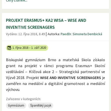
PROJEKT ERASMUS+ KA2 WISA – WISE AND
INVENTIVE SCREENAGERS
|
Vydáno:
12. října 2018, 8.49
Autorka:
PaedDr. Simoneta Dembická
1. října 2018
–
1. září 2020
Biskupské gymnázium Brno a mateřská škola získalo
grant na projekt v rámci programu Erasmus+ školní
vzdělávání – Klíčová akce 2 – Strategická partnerství ve
Výzvě 2018. Projekt
WISE AND INVENTIVE SCREENAGERS
je
zaměřen na mediální a digitální gramotnost a mediální
výchovu.
Zařazeno v kategoriích:
Gymnázium
Španělský jazyk