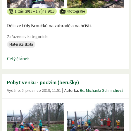
1. září 2019
–
1. října 2019
4 fotografie
Děti ze třdy Broučků na zahradě a na hřišti.
Zařazeno v kategoriích:
Mateřská škola
Celý článek...
Pobyt venku - podzim (berušky)
|
Vydáno:
5. prosince 2019, 11.51
Autorka:
Bc. Michaela Schnirchová