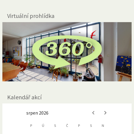
Virtuální prohlídka
Kalendář akcí
srpen 2026
P
Ú
S
Č
P
S
N