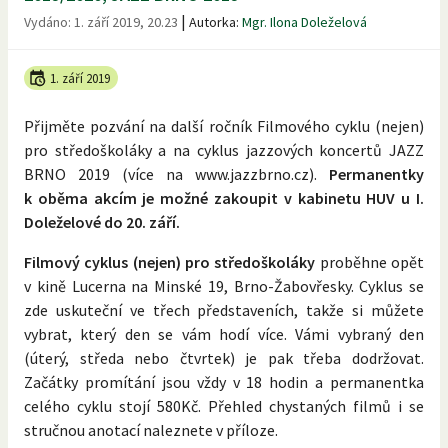
|
Vydáno:
1. září 2019, 20.23
Autorka:
Mgr. Ilona Doleželová
1. září 2019
Přijměte pozvání na další ročník Filmového cyklu (nejen)
pro středoškoláky a na cyklus jazzových koncertů JAZZ
BRNO 2019 (více na www.jazzbrno.cz).
Permanentky
k oběma akcím je možné zakoupit v kabinetu HUV u I.
Doleželové do 20. září.
Filmový cyklus (nejen) pro středoškoláky
proběhne opět
v kině Lucerna na Minské 19, Brno-Žabovřesky. Cyklus se
zde uskuteční ve třech představeních, takže si můžete
vybrat, který den se vám hodí více. Vámi vybraný den
(úterý, středa nebo čtvrtek) je pak třeba dodržovat.
Začátky promítání jsou vždy v 18 hodin a permanentka
celého cyklu stojí 580Kč. Přehled chystaných filmů i se
stručnou anotací naleznete v příloze.