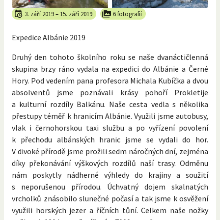
3. září 2019
–
15. září 2019
6 fotografií
Expedice Albánie 2019
Druhý den tohoto školního roku se naše dvanáctičlenná
skupina brzy ráno vydala na expedici do Albánie a Černé
Hory. Pod vedením pana profesora Michala Kubíčka a dvou
absolventů jsme poznávali krásy pohoří Prokletije
a kulturní rozdíly Balkánu. Naše cesta vedla s několika
přestupy téměř k hranicím Albánie. Využili jsme autobusy,
vlak i černohorskou taxi službu a po vyřízení povolení
k přechodu albánských hranic jsme se vydali do hor.
V divoké přírodě jsme prožili sedm náročných dní, zejména
díky překonávání výškových rozdílů naší trasy. Odměnu
nám poskytly nádherné výhledy do krajiny a soužití
s neporušenou přírodou. Úchvatný dojem skalnatých
vrcholků znásobilo slunečné počasí a tak jsme k osvěžení
využili horských jezer a říčních tůní. Celkem naše nožky