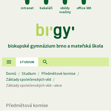
intranet
bakaláři
obědy
office 365
svačiny
biskupské gymnázium brno a mateřská škola
STUDIUM
Domů
/
Studium
/
Předmětové komise
/
Základy společenských věd
/
Základy společenských věd—akce
Předmětová komise