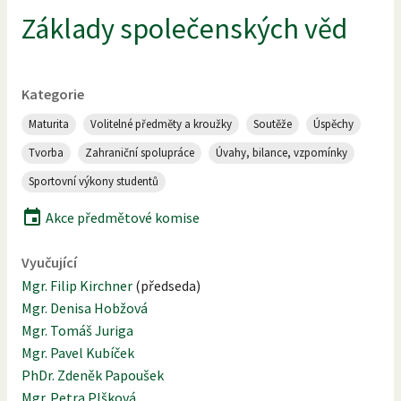
Základy společenských věd
Kategorie
Maturita
Volitelné předměty a kroužky
Soutěže
Úspěchy
Tvorba
Zahraniční spolupráce
Úvahy, bilance, vzpomínky
Sportovní výkony studentů
Akce předmětové komise
Vyučující
Mgr. Filip Kirchner
(
předseda
)
Mgr. Denisa Hobžová
Mgr. Tomáš Juriga
Mgr. Pavel Kubíček
PhDr. Zdeněk Papoušek
Mgr. Petra Plšková