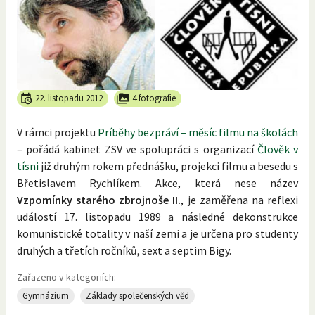
22. listopadu 2012
4 fotografie
V rámci projektu
Príběhy bezpráví – měsíc filmu na školách
– pořádá kabinet ZSV ve spolupráci s organizací
Člověk v
tísni
již druhým rokem přednášku, projekci filmu a besedu s
Břetislavem Rychlíkem. Akce, která nese název
Vzpomínky starého zbrojnoše II.
, je zaměřena na reflexi
událostí 17. listopadu 1989 a následné dekonstrukce
komunistické totality v naší zemi a je určena pro studenty
druhých a třetích ročníků, sext a septim Bigy.
Zařazeno v kategoriích:
Gymnázium
Základy společenských věd