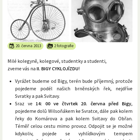
20. června 2013
2 fotografie
Milé kolegyně, kolegové, studentky a studenti,
zveme vás na
II. BIGY CYKLOJÍZDU
!
Vyrážet budeme od Bigy, terén bude příjemný, protože
pojedeme podél našich brněnských řek, nejdříve
Svratky a pak Svitavy.
Sraz ve
14: 00 ve čtvrtek 20. června před Bigy
,
pojedeme dolů Wilsoňákem ke Svratce, dále pak kolem
řeky do Komárova a pak kolem Svitavy do Obřan.
Téměř celou cestu mimo provoz. Odpojit se je možné
kdykoliv, pojede se vyhlídkovým tempem