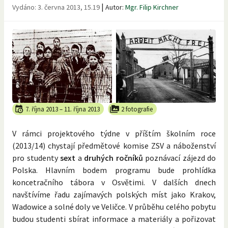
|
Vydáno:
3. června 2013, 15.19
Autor:
Mgr. Filip Kirchner
7. října 2013
–
11. října 2013
2 fotografie
V rámci projektového týdne v příštím školním roce
(2013/14) chystají předmětové komise ZSV a náboženství
pro studenty
sext
a
druhých ročníků
poznávací zájezd do
Polska. Hlavním bodem programu bude prohlídka
koncetračního tábora v Osvětimi. V dalších dnech
navštívíme řadu zajímavých polských míst jako Krakov,
Wadowice a solné doly ve Veličce. V průběhu celého pobytu
budou studenti sbírat informace a materiály a pořizovat