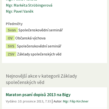
Mgr. Markéta Ströbingerová
Mgr. Pavel Vaněk
Předměty
Svsn
Společenskovědní seminář
OV
Občanská výchova
SVS
Společenskovědní seminář
ZSV
Základy společenských věd
Nejnovější
akce
v kategorii
Základy
společenských věd
Maraton psaní dopisů 2013 na Bigy
|
Vydáno:
10. prosince 2013, 7.33
Autor:
Mgr. Filip Kirchner