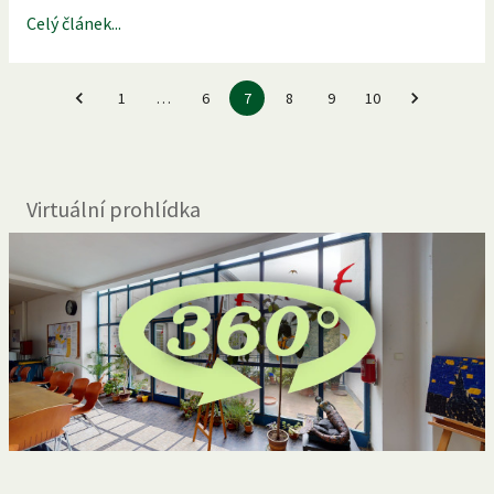
Celý článek...
1
…
6
7
8
9
10
Virtuální prohlídka