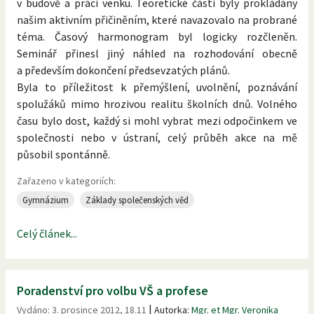
v budově a práci venku. Teoretické části byly prokládány
našim aktivním přičiněním, které navazovalo na probrané
téma. Časový harmonogram byl logicky rozčleněn.
Seminář přinesl jiný náhled na rozhodování obecně
a především dokončení předsevzatých plánů.
Byla to příležitost k přemýšlení, uvolnění, poznávání
spolužáků mimo hrozivou realitu školních dnů. Volného
času bylo dost, každý si mohl vybrat mezi odpočinkem ve
společnosti nebo v ústraní, celý průběh akce na mě
působil spontánně.
Zařazeno v kategoriích:
Gymnázium
Základy společenských věd
Celý článek...
Poradenství pro volbu VŠ a profese
|
Vydáno:
3. prosince 2012, 18.11
Autorka:
Mgr. et Mgr. Veronika