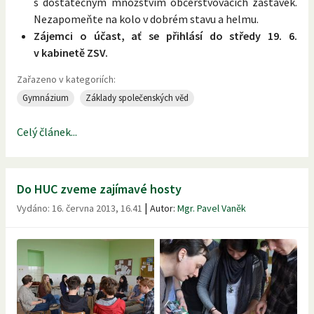
s dostatečným množstvím občerstvovacích zastávek.
Nezapomeňte na kolo v dobrém stavu a helmu.
Zájemci o účast, ať se přihlásí do středy 19. 6.
v kabinetě ZSV.
Zařazeno v kategoriích:
Gymnázium
Základy společenských věd
Celý článek...
Do HUC zveme zajímavé hosty
|
Vydáno:
16. června 2013, 16.41
Autor:
Mgr. Pavel Vaněk