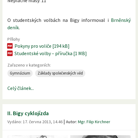
Neplatné hlasy: 11
O studentských volbách na Bigy informoval i
Brněnský
deník
.
Přílohy
Pokyny pro voliče [194 kB]
Studentské volby – příručka [1 MB]
Zařazeno v kategoriích:
Gymnázium
Základy společenských věd
Celý článek...
II. Bigy cyklojízda
|
Vydáno:
17. června 2013, 14.46
Autor:
Mgr. Filip Kirchner