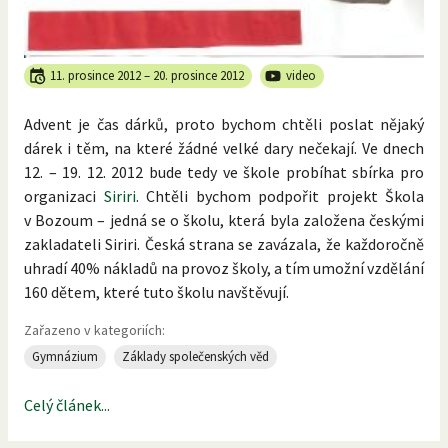
11. prosince 2012
–
20. prosince 2012
video
Advent je čas dárků, proto bychom chtěli poslat nějaký
dárek i těm, na které žádné velké dary nečekají. Ve dnech
12. – 19. 12. 2012 bude tedy ve škole probíhat sbírka pro
organizaci
Sirir
i
. Chtěli bychom podpořit projekt Škola
v Bozoum – jedná se o školu, která byla založena českými
zakladateli Siriri. Česká strana se zavázala, že každoročně
uhradí 40% nákladů na provoz školy, a tím umožní vzdělání
160 dětem, které tuto školu navštěvují.
Zařazeno v kategoriích:
Gymnázium
Základy společenských věd
Celý článek...