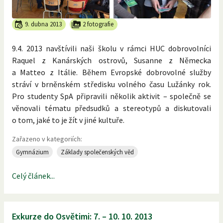
9. dubna 2013
2 fotografie
9.4. 2013 navštívili naši školu v rámci HUC dobrovolníci
Raquel z Kanárských ostrovů, Susanne z Německa
a Matteo z Itálie. Během Evropské dobrovolné služby
stráví v brněnském středisku volného času Lužánky rok.
Pro studenty SpA připravili několik aktivit – společně se
věnovali tématu předsudků a stereotypů a diskutovali
o tom, jaké to je žít v jiné kultuře.
Zařazeno v kategoriích:
Gymnázium
Základy společenských věd
Celý článek...
Exkurze do Osvětimi: 7. – 10. 10. 2013