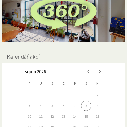
Kalendář akcí
srpen 2026
P
Ú
S
Č
P
S
N
1
2
3
4
5
6
7
8
9
10
11
12
13
14
15
16