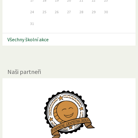
17
18
19
20
21
22
23
24
25
26
27
28
29
30
31
Všechny školní akce
Naši partneři