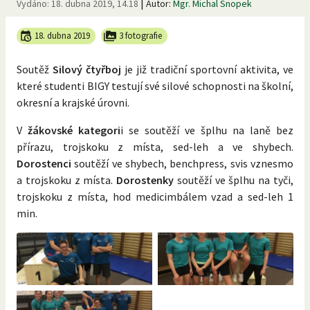
|
Vydáno:
18. dubna 2019, 14.18
Autor:
Mgr. Michal Snopek
18. dubna 2019
3 fotografie
Soutěž
Silový čtyřboj
je již tradiční sportovní aktivita, ve
které studenti BIGY testují své silové schopnosti na školní,
okresní a krajské úrovni.
V
žákovské kategori
i se soutěží ve šplhu na laně bez
přírazu, trojskoku z místa, sed-leh a ve shybech.
Dorostenci
soutěží ve shybech, benchpress, svis vznesmo
a trojskoku z místa.
Dorostenky
soutěží ve šplhu na tyči,
trojskoku z místa, hod medicimbálem vzad a sed-leh 1
min.