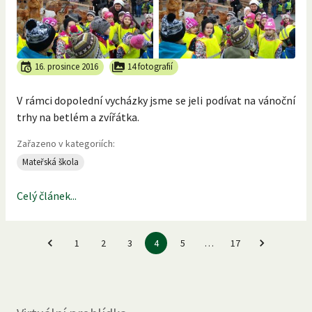
16. prosince 2016
14 fotografií
V rámci dopolední vycházky jsme se jeli podívat na vánoční
trhy na betlém a zvířátka.
Zařazeno v kategoriích:
Mateřská škola
Celý článek...
1
2
3
4
5
…
17