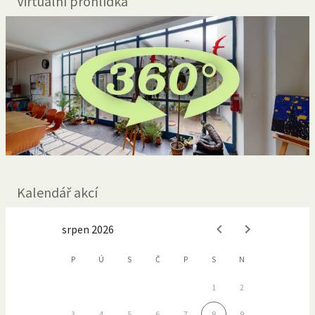
Virtuální prohlídka
Kalendář akcí
srpen 2026
P
Ú
S
Č
P
S
N
1
2
3
4
5
6
7
8
9