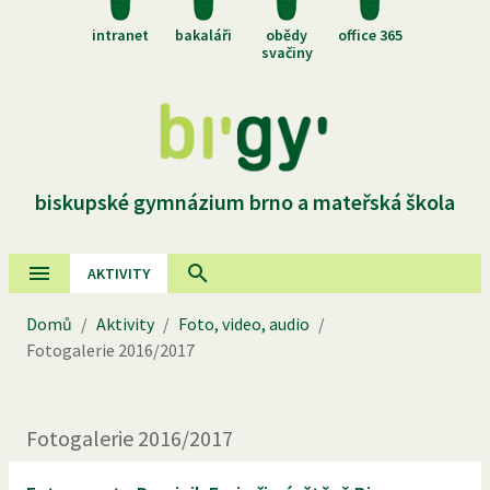
intranet
bakaláři
obědy
office 365
svačiny
biskupské gymnázium brno a mateřská škola
AKTIVITY
Domů
/
Aktivity
/
Foto, video, audio
/
Fotogalerie
2016
/
2017
Fotogalerie
2016
/
2017