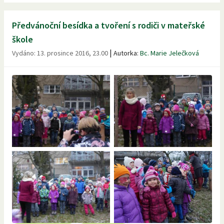
Předvánoční besídka a tvoření s rodiči v mateřské
škole
|
Vydáno:
13. prosince 2016, 23.00
Autorka:
Bc. Marie Jelečková