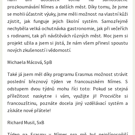
prozkoumávání Nîmes a dalších měst. Díky tomu, že jsme
se mohli účastnit výuky, jsme měli možnost na vlastní kůži
zjistit, jak funguje jejich školní systém. Samozřejmě
nechyběla velká ochutnávka gastronomie, jak při večeřích
s rodinami, tak při návštěvách různých měst. Moc jsem si
projekt užila a jsem si jistá, že nám všem přinesl spoustu
nových zkušeností i vědomostí.
Michaela Mácová, SpB
Také já jsem měl díky programu Erasmus možnost strávit
poslední březnový týden ve francouzském Nîmes. S
odstupem dvou týdnů mohu říci toto: Pokud se stejná
příležitost naskytne i vám, využijte ji! Procvičíte si
francouzštinu, poznáte docela jiný vzdělávací systém a
získáte nové přátele!
Richard Musil, SxB
Týden na Erasmu v Nîmes pro mě byl nejpřínosnější