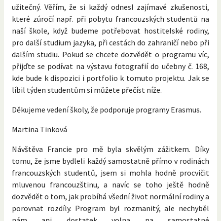
užitečný. Věřím, že si každý odnesl zajímavé zkušenosti,
které zúročí např. při pobytu francouzských studentů na
naší škole, když budeme potřebovat hostitelské rodiny,
pro další studium jazyka, při cestách do zahraničí nebo při
dalším studiu. Pokud se chcete dozvědět o programu víc,
přijďte se podívat na výstavu fotografií do učebny č. 168,
kde bude k dispozici i portfolio k tomuto projektu. Jak se
líbil týden studentům si můžete přečíst níže.
Děkujeme vedení školy, že podporuje programy Erasmus.
Martina Tinková
Návštěva Francie pro mě byla skvělým zážitkem. Díky
tomu, že jsme bydleli každý samostatně přímo v rodinách
francouzských studentů, jsem si mohla hodně procvičit
mluvenou francouzštinu, a navíc se toho ještě hodně
dozvědět o tom, jak probíhá všední život normální rodiny a
porovnat rozdíly. Program byl rozmanitý, ale nechyběl
nám ani dostatek volna na samostatné