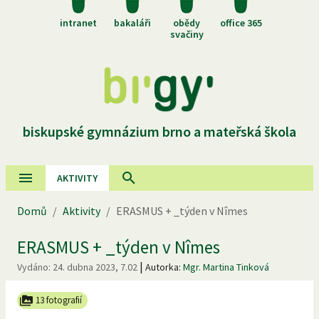
intranet
bakaláři
obědy
office 365
svačiny
biskupské gymnázium brno a mateřská škola
AKTIVITY
Domů
/
Aktivity
/
ERASMUS + _týden v Nîmes
ERASMUS + _týden v Nîmes
|
Vydáno:
24. dubna 2023, 7.02
Autorka:
Mgr. Martina Tinková
13 fotografií