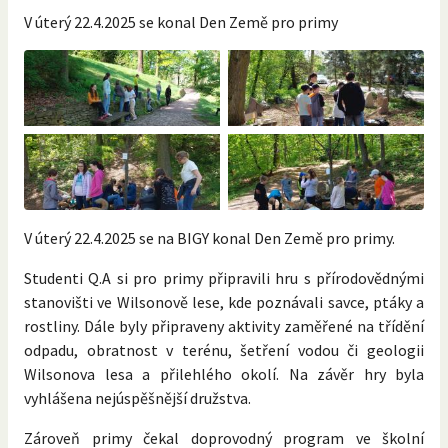
V úterý 22.4.2025 se konal Den Země pro primy
V úterý 22.4.2025 se na BIGY konal Den Země pro primy.
Studenti Q.A si pro primy připravili hru s přírodovědnými
stanovišti ve Wilsonově lese, kde poznávali savce, ptáky a
rostliny. Dále byly připraveny aktivity zaměřené na třídění
odpadu, obratnost v terénu, šetření vodou či geologii
Wilsonova lesa a přilehlého okolí. Na závěr hry byla
vyhlášena nejúspěšnější družstva.
Zároveň primy čekal doprovodný program ve školní