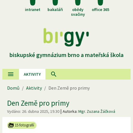
intranet
bakaláři
obědy
office 365
svačiny
biskupské gymnázium brno a mateřská škola
AKTIVITY
Domů
/
Aktivity
/
Den Země pro primy
Den Země pro primy
|
Vydáno:
26. dubna 2025, 19.30
Autorka:
Mgr. Zuzana Žáčková
15 fotografií