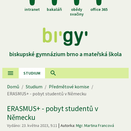
intranet
bakaláři
obědy
office 365
svačiny
biskupské gymnázium brno a mateřská škola
STUDIUM
Domů
/
Studium
/
Předmětové komise
/
ERASMUS+ - pobyt studentů v Německu
ERASMUS+ - pobyt studentů v
Německu
|
Vydáno:
23. května 2023, 9.11
Autorka:
Mgr. Martina Francová