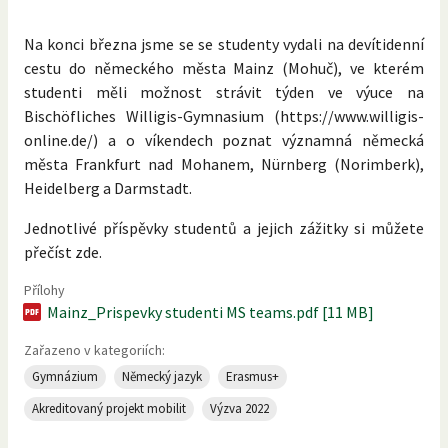
Na konci března jsme se se studenty vydali na devítidenní
cestu do německého města Mainz (Mohuč), ve kterém
studenti měli možnost strávit týden ve výuce na
Bischöfliches Willigis-Gymnasium (https://www.willigis-
online.de/) a o víkendech poznat významná německá
města Frankfurt nad Mohanem, Nürnberg (Norimberk),
Heidelberg a Darmstadt.
Jednotlivé příspěvky studentů a jejich zážitky si můžete
přečíst zde.
Přílohy
Mainz_Prispevky studenti MS teams.pdf [11 MB]
Zařazeno v kategoriích:
Gymnázium
Německý jazyk
Erasmus+
Akreditovaný projekt mobilit
Výzva 2022