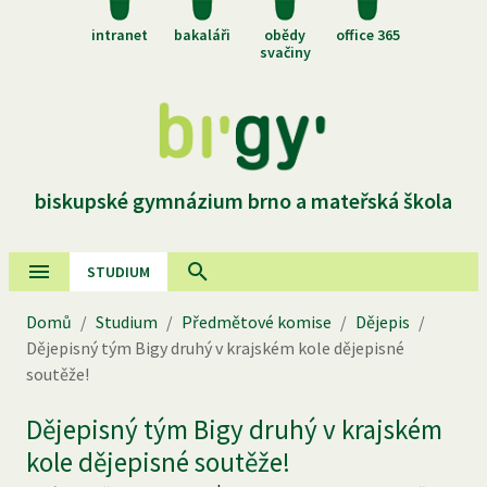
intranet
bakaláři
obědy
office 365
svačiny
biskupské gymnázium brno a mateřská škola
STUDIUM
Domů
/
Studium
/
Předmětové komise
/
Dějepis
/
Dějepisný tým Bigy druhý v krajském kole dějepisné
soutěže!
Dějepisný tým Bigy druhý v krajském
kole dějepisné soutěže!