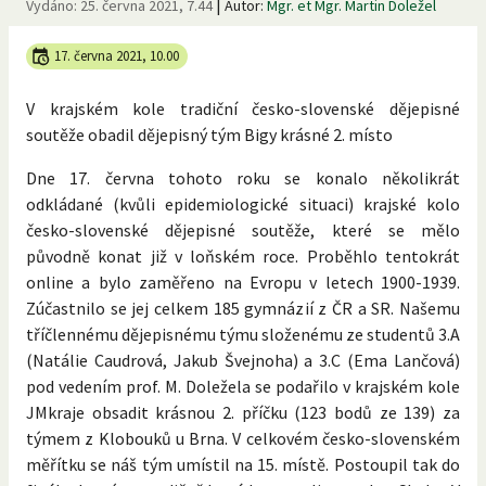
|
Vydáno:
25. června 2021, 7.44
Autor:
Mgr. et Mgr. Martin Doležel
17. června 2021, 10.00
V krajském kole tradiční česko-slovenské dějepisné
soutěže obadil dějepisný tým Bigy krásné 2. místo
Dne 17. června tohoto roku se konalo několikrát
odkládané (kvůli epidemiologické situaci) krajské kolo
česko-slovenské dějepisné soutěže, které se mělo
původně konat již v loňském roce. Proběhlo tentokrát
online a bylo zaměřeno na Evropu v letech 1900-1939.
Zúčastnilo se jej celkem 185 gymnázií z ČR a SR. Našemu
tříčlennému dějepisnému týmu složenému ze studentů 3.A
(Natálie Caudrová, Jakub Švejnoha) a 3.C (Ema Lančová)
pod vedením prof. M. Doležela se podařilo v krajském kole
JMkraje obsadit krásnou 2. příčku (123 bodů ze 139) za
týmem z Klobouků u Brna. V celkovém česko-slovenském
měřítku se náš tým umístil na 15. místě. Postoupil tak do