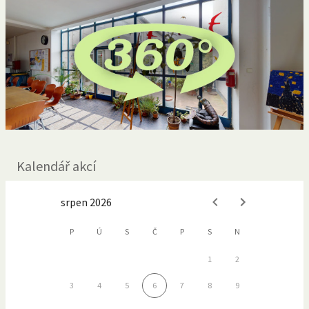
Kalendář akcí
srpen 2026
P
Ú
S
Č
P
S
N
1
2
3
4
5
6
7
8
9