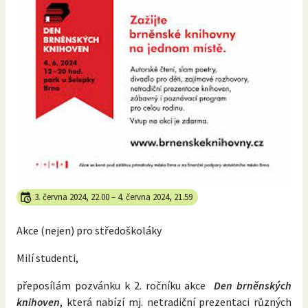
3. června 2024, 22.00
–
4. června 2024, 21.59
Akce (nejen) pro středoškoláky
Milí studenti,
přeposílám pozvánku k 2. ročníku akce
Den brněnských
knihoven
, která nabízí mj. netradiční prezentaci různých