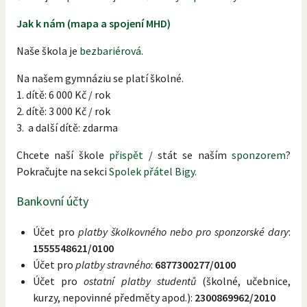
Jak k nám (mapa a spojení MHD)
Naše škola je
bezbariérová
.
Na našem gymnáziu se platí školné.
1. dítě: 6 000 Kč / rok
2. dítě: 3 000 Kč / rok
3. a další dítě: zdarma
Chcete naší škole
přispět
/ stát se naším
sponzorem
?
Pokračujte na sekci
Spolek přátel Bigy
.
Bankovní účty
Účet pro
platby školkovného nebo pro sponzorské dary
:
1555548621/0100
Účet pro
platby stravného
:
6877300277/0100
Účet pro
ostatní platby studentů
(školné, učebnice,
kurzy, nepovinné předměty apod.):
2300869962/2010