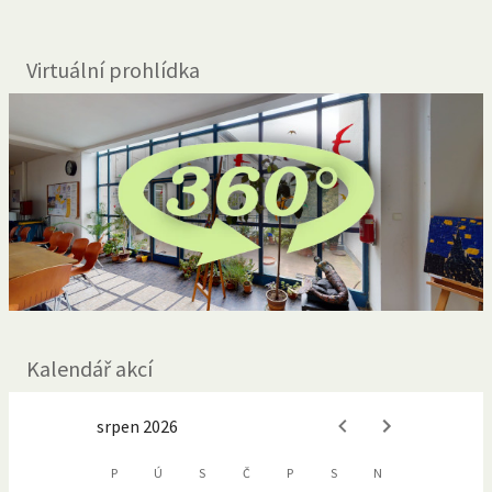
Virtuální prohlídka
Kalendář akcí
srpen 2026
P
Ú
S
Č
P
S
N