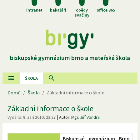
intranet
bakaláři
obědy
office 365
svačiny
biskupské gymnázium brno a mateřská škola
ŠKOLA
Domů
/
Škola
/
Základní informace o škole
Základní informace o škole
|
Vydáno:
8. září 2010, 22.27
Autor:
Mgr. Jiří Vondra
Biskupské gymnázium Brno