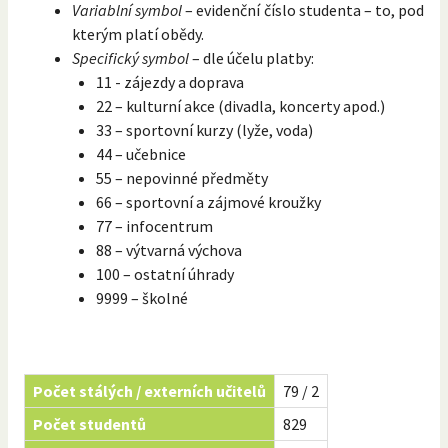
Variablní symbol
– evidenční číslo studenta – to, pod
kterým platí obědy.
Specifický symbol
– dle účelu platby:
11 - zájezdy a doprava
22 – kulturní akce (divadla, koncerty apod.)
33 – sportovní kurzy (lyže, voda)
44 – učebnice
55 – nepovinné předměty
66 – sportovní a zájmové kroužky
77 – infocentrum
88 – výtvarná výchova
100 – ostatní úhrady
9999 – školné
Počet stálých / externích učitelů
79 / 2
Počet studentů
829