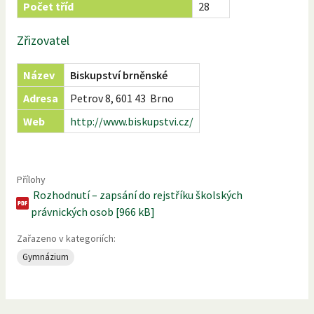
Počet tříd
28
Zřizovatel
Název
Biskupství brněnské
Adresa
Petrov 8, 601 43 Brno
Web
http://www.biskupstvi.cz/
Přílohy
Rozhodnutí – zapsání do rejstříku školských
právnických osob [966 kB]
Zařazeno v kategoriích:
Gymnázium