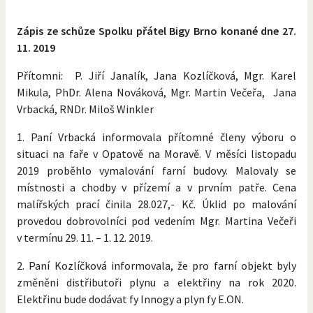
Zápis ze schůze Spolku přátel Bigy Brno konané dne 27.
11. 2019
Přítomni: P. Jiří Janalík, Jana Kozlíčková, Mgr. Karel
Mikula, PhDr. Alena Nováková, Mgr. Martin Večeřa, Jana
Vrbacká, RNDr. Miloš Winkler
1. Paní Vrbacká informovala přítomné členy výboru o
situaci na faře v Opatově na Moravě. V měsíci listopadu
2019 proběhlo vymalování farní budovy. Malovaly se
místnosti a chodby v přízemí a v prvním patře. Cena
malířských prací činila 28.027,- Kč. Úklid po malování
provedou dobrovolníci pod vedením Mgr. Martina Večeři
v termínu 29. 11. – 1. 12. 2019.
2. Paní Kozlíčková informovala, že pro farní objekt byly
změněni distřibutoři plynu a elektřiny na rok 2020.
Elektřinu bude dodávat fy Innogy a plyn fy E.ON.