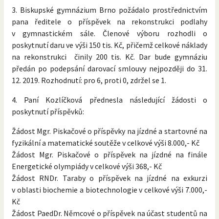
3. Biskupské gymnázium Brno požádalo prostřednictvím
pana ředitele o příspěvek na rekonstrukci podlahy
v gymnastickém sále. Členové výboru rozhodli o
poskytnutí daru ve výši 150 tis. Kč, přičemž celkové náklady
na rekonstrukci činily 200 tis. Kč. Dar bude gymnáziu
předán po podepsání darovací smlouvy nejpozději do 31.
12. 2019. Rozhodnutí: pro 6, proti 0, zdržel se 1.
4. Paní Kozlíčková přednesla následující žádosti o
poskytnutí příspěvků:
Žádost Mgr. Piskačové o příspěvky na jízdné a startovné na
fyzikální a matematické soutěže v celkové výši 8.000,- Kč
Žádost Mgr. Piskačové o příspěvek na jízdné na finále
Energetické olympiády v celkové výši 368,- Kč
Žádost RNDr. Taraby o příspěvek na jízdné na exkurzi
v oblasti biochemie a biotechnologie v celkové výši 7.000,-
Kč
Žádost PaedDr. Němcové o příspěvek na účast studentů na