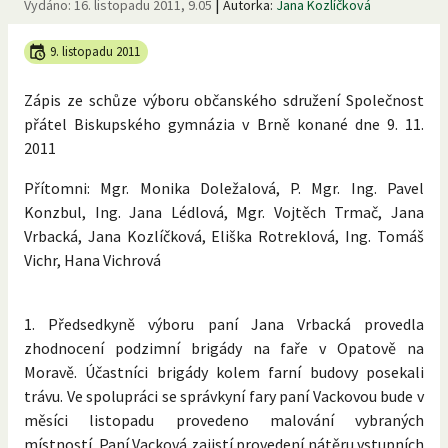
|
Vydáno:
16. listopadu 2011, 9.05
Autorka:
Jana Kozlíčková
9. listopadu 2011
Zápis ze schůze výboru občanského sdružení Společnost
přátel Biskupského gymnázia v Brně konané dne 9. 11.
2011
Přítomni: Mgr. Monika Doležalová, P. Mgr. Ing. Pavel
Konzbul, Ing. Jana Lédlová, Mgr. Vojtěch Trmač, Jana
Vrbacká, Jana Kozlíčková, Eliška Rotreklová, Ing. Tomáš
Vichr, Hana Vichrová
1. Předsedkyně výboru paní Jana Vrbacká provedla
zhodnocení podzimní brigády na faře v Opatově na
Moravě. Účastníci brigády kolem farní budovy posekali
trávu. Ve spolupráci se správkyní fary paní Vackovou bude v
měsíci listopadu provedeno malování vybraných
místností. Paní Vacková zajistí provedení nátěru vstupních