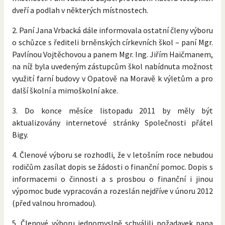
dveří a podlah v některých místnostech.
2. Paní Jana Vrbacká dále informovala ostatní členy výboru
o schůzce s řediteli brněnských církevních škol – paní Mgr.
Pavlínou Vojtěchovou a panem Mgr. Ing. Jiřím Haičmanem,
na níž byla uvedeným zástupcům škol nabídnuta možnost
využití farní budovy v Opatově na Moravě k výletům a pro
další školní a mimoškolní akce.
3. Do konce měsíce listopadu 2011 by měly být
aktualizovány internetové stránky Společnosti přátel
Bigy.
4. Členové výboru se rozhodli, že v letošním roce nebudou
rodičům zasílat dopis se žádosti o finanční pomoc. Dopis s
informacemi o činnosti a s prosbou o finanční i jinou
výpomoc bude vypracován a rozeslán nejdříve v únoru 2012
(před valnou hromadou).
5. Členové výboru jednomyslně schválili požadavek pana