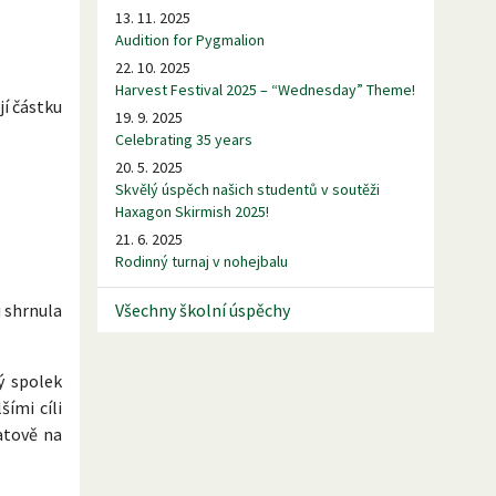
13. 11. 2025
Audition for Pygmalion
22. 10. 2025
Harvest Festival 2025 – “Wednesday” Theme!
jí částku
19. 9. 2025
Celebrating 35 years
20. 5. 2025
Skvělý úspěch našich studentů v soutěži
Haxagon Skirmish 2025!
21. 6. 2025
Rodinný turnaj v nohejbalu
Všechny školní úspěchy
u shrnula
ý spolek
ími cíli
atově na