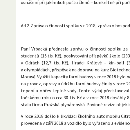
usnášení při jakémkoli počtu členů – konkrétně při poč
Ad 2. Zpráva o činnosti spolku v r. 2018, zpráva o hospo
Paní Vrbacká přednesla zprávu o činnosti spolku za 
studentů (15 tis. Kč), poskytování příspěvků škole (233
v Odrách (12,7 tis. Kč), Hradci Králové – kin-ball
a olympiádách, příspěvek na dopravu na kurz Biotechnol
Moravě. Využití kapacity farní budovy v roce 2018 bylo 
na provoz, opravy a údržbu farní budovy činily v roce 
topení a ohřev teplné vody. Tento výdaj představoval č
loňskému roku o cca 30 tis. Kč a v roce 2018 dosáhly 
stala firma Pražská plynárenská. Povinné revize objekt
V roce 2018 došlo k likvidaci školního automobilu Citr
provedena v září 2018 a vozidlo bylo vyřazeno z evidenc