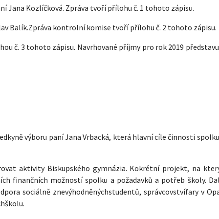
 Jana Kozlíčková. Zpráva tvoří přílohu č. 1 tohoto zápisu.
v Balík.Zpráva kontrolní komise tvoří přílohu č. 2 tohoto zápisu.
ohou č. 3 tohoto zápisu. Navrhované příjmy pro rok 2019 představu
dkyně výboru paní Jana Vrbacká, která hlavní cíle činnosti spolk
rovat aktivity Biskupského gymnázia. Kokrétní projekt, na kter
ích finančních možností spolku a požadavků a potřeb školy. Dalš
podpora sociálně znevýhodněnýchstudentů, správcovstvífary v Op
hškolu.