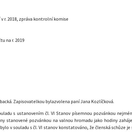
 v r. 2018, zpráva kontrolní komise
tu na r. 2019
Vrbacká. Zapisovatelkou bylazvolena paní Jana Kozlíčková.
souladu s ustanovením čl. VI Stanov písemnou pozvánkou nejmén
ny stanovené pozvánkou na valnou hromadu jako hodiny zaháje
ylo v souladu s čl. VI stanov konstatováno, že členská schůze je