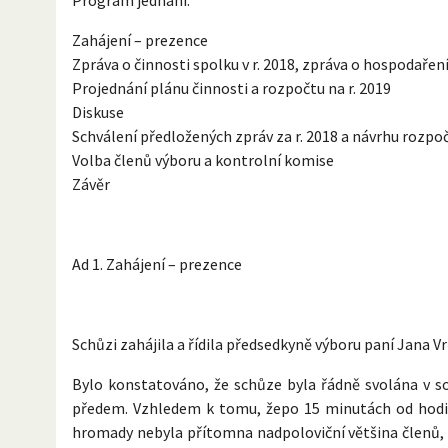
Zahájení – prezence
Zpráva o činnosti spolku v r. 2018, zpráva o hospodaření
Projednání plánu činnosti a rozpočtu na r. 2019
Diskuse
Schválení předložených zpráv za r. 2018 a návrhu rozpoč
Volba členů výboru a kontrolní komise
Závěr
Ad 1. Zahájení – prezence
Schůzi zahájila a řídila předsedkyně výboru paní Jana 
Bylo konstatováno, že schůze byla řádně svolána v 
předem. Vzhledem k tomu, žepo 15 minutách od hodi
hromady nebyla přítomna nadpoloviční většina členů, b