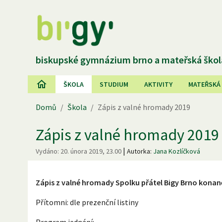
biskupské gymnázium brno a mateřská škol
ŠKOLA
STUDIUM
AKTIVITY
MATEŘSKÁ
Domů
/
Škola
/
Zápis z valné hromady 2019
Zápis z valné hromady 2019
|
Vydáno:
20. února 2019, 23.00
Autorka:
Jana Kozlíčková
Zápis z valné hromady Spolku přátel Bigy Brno konané
Přítomni: dle prezenční listiny
Program jednání: