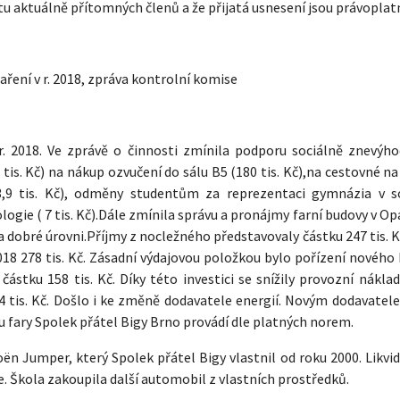
tu aktuálně přítomných členů a že přijatá usnesení jsou právoplat
daření v r. 2018, zpráva kontrolní komise
r. 2018. Ve zprávě o činnosti zmínila podporu sociálně znevýh
 tis. Kč) na nákup ozvučení do sálu B5 (180 tis. Kč),na cestovné n
 (3,9 tis. Kč), odměny studentům za reprezentaci gymnázia v s
ogie ( 7 tis. Kč).Dále zmínila správu a pronájmy farní budovy v O
na dobré úrovni.Příjmy z nocležného představovaly částku 247 tis. K
2018 278 tis. Kč. Zásadní výdajovou položkou bylo pořízení nového
ástku 158 tis. Kč. Díky této investici se snížily provozní nákla
84 tis. Kč. Došlo i ke změně dodavatele energií. Novým dodavatel
u fary Spolek přátel Bigy Brno provádí dle platných norem.
oën Jumper, který Spolek přátel Bigy vlastnil od roku 2000. Likvi
e. Škola zakoupila další automobil z vlastních prostředků.