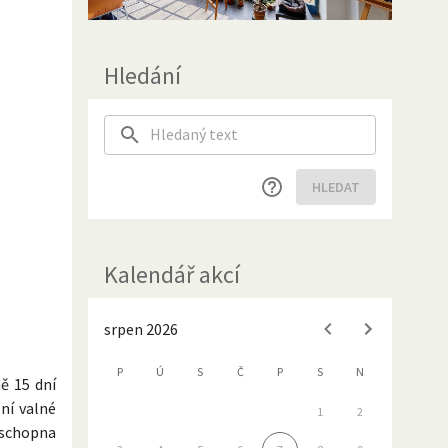
Hledání
HLEDAT
Kalendář akcí
srpen 2026
P
Ú
S
Č
P
S
N
ě 15 dní
ní valné
1
2
 schopna