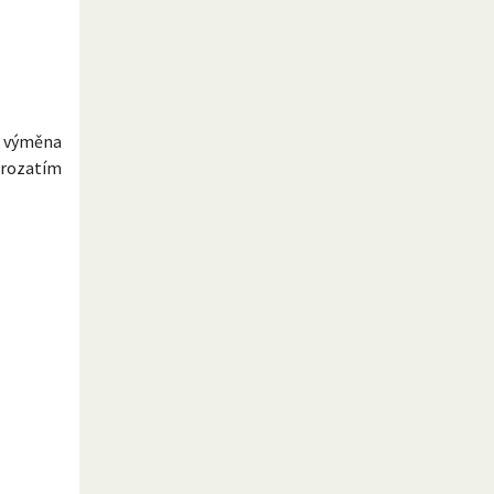
e výměna
prozatím