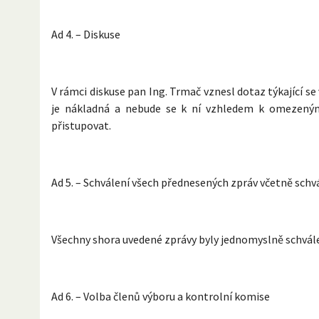
Ad 4. – Diskuse
V rámci diskuse pan Ing. Trmač vznesl dotaz týkající 
je nákladná a nebude se k ní vzhledem k omezeným
přistupovat.
Ad 5. – Schválení všech přednesených zpráv včetně schv
Všechny shora uvedené zprávy byly jednomyslně schvále
Ad 6. – Volba členů výboru a kontrolní komise