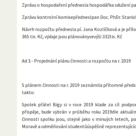
Zprávu o hospodaření přednesla hospodářka sdužení paní
Zprávu kontrolní komisepředneslpan Doc. PhDr. Stanisla
Návrh rozpočtu přednesla pí. Jana Kozlíčková a je příl
365 tis. Kč, výdaje jsou plánoványvevýši 332tis. Kč
Ad 3.- Projednání plánu činnosti a rozpočtu na r. 2019
S plánem činnosti na r. 2019 seznámila přítomné předse
takto:
Spolek přátel Bigy si v roce 2019 klade za cíl podpo
přispěje, bude vybrán v průběhu roku 2019dle aktuáln
činnosti spolku jsou, stejně jako v minuých letech, 
Moravě a odměňování studentůúspěšně reprezentujícíc