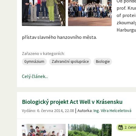
Od ponděl
prof. Kru
of protei
zkoumaly
Harburgu
přístav slavného hanzovního města.
Zařazeno v kategoriích:
Gymnázium
Zahraniční spolupráce
Biologie
Celý článek...
Biologický projekt Act Well v Krásensku
|
Vydáno:
6. června 2014, 22.08
Autorka:
Ing. Věra Helceletová
2. červ