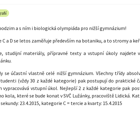
rafií
podzim a s ním i biologická olympiáda pro nižší gymnázium!
 C a D se letos zaměřuje především na botaniku, a to stromy a keř
, studijní materiály, přípravné texty a vstupní úkoly najdete v
lánku.
 se účastní vlastně celé nižší gymnázium. Všechny třídy absolvu
studenti (vždy 30 z každé kategorie) pak postupují do praktické č
h vypracovává vstupní úkol. Nejlepší 2 z každé kategorie pak pos
 kola, které se bude konat v SVČ Lužánky, pracoviště Lidická. Ka
 sekundy: 23.4.2015, kategorie C = tercie a kvarty: 15.4.2015