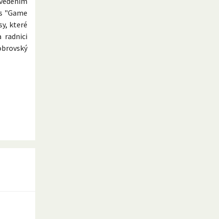
 vedením
us "Game
y, které
 radnici
obrovský