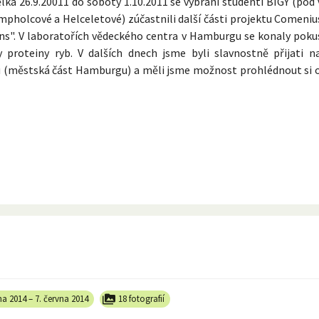
ka 26.9.20011 do soboty 1.10.2011 se vybraní studenti BIGY (pod
mpholcové a Helceletové) zúčastnili další části projektu Comeni
ns". V laboratořích vědeckého centra v Hamburgu se konaly pokus
 proteiny ryb. V dalších dnech jsme byli slavnostně přijati na
 (městská část Hamburgu) a měli jsme možnost prohlédnout si 
na 2014
–
7. června 2014
18 fotografií