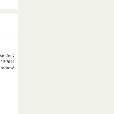
l smíšený
0.5.2014
 rockové