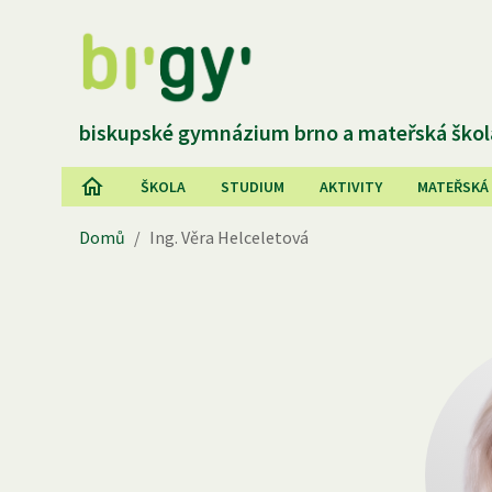
biskupské gymnázium brno a mateřská škol
ŠKOLA
STUDIUM
AKTIVITY
MATEŘSKÁ
Domů
/
Ing. Věra Helceletová