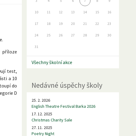
3
4
5
6
7
8
9
10
11
12
13
14
15
16
17
18
19
20
21
22
23
24
25
26
27
28
29
30
e.
31
 příloze
Všechny školní akce
jí test,
ásti a 10
Nedávné úspěchy školy
toupí do
tegorie D
25. 2. 2026
English Theatre Festival Barka 2026
17. 12. 2025
Christmas Charity Sale
27. 11. 2025
Poetry Night