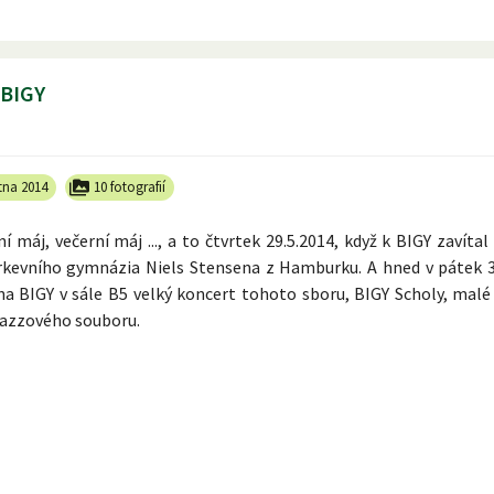
 BIGY
tna 2014
10 fotografií
í máj, večerní máj ..., a to čtvrtek 29.5.2014, když k BIGY zavíta
írkevního gymnázia Niels Stensena z Hamburku. A hned v pátek 3
na BIGY v sále B5 velký koncert tohoto sboru, BIGY Scholy, malé
jazzového souboru.