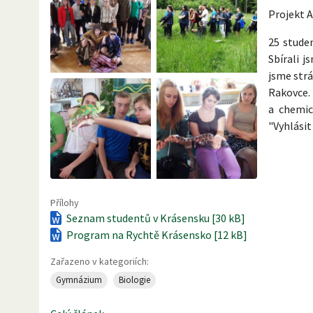
Projekt A
25 studen
Sbírali j
jsme strá
Rakovce.
a chemic
"Vyhlási
Přílohy
Seznam studentů v Krásensku [30 kB]
Program na Rychtě Krásensko [12 kB]
Zařazeno v kategoriích:
Gymnázium
Biologie