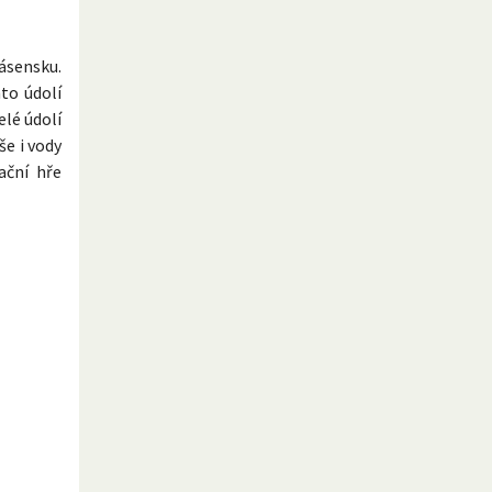
ásensku.
to údolí
elé údolí
e i vody
ační hře