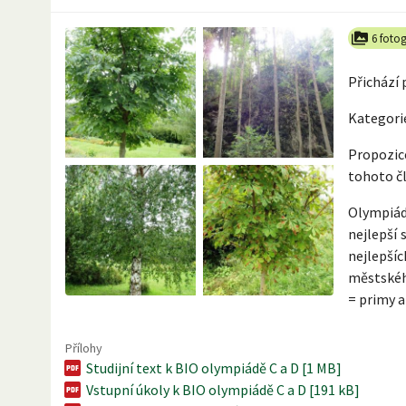
6 fotog
Přichází 
Kategorie
Propozice
tohoto č
Olympiády
nejlepší 
nejlepšíc
městského
= primy a
Přílohy
Studijní text k BIO olympiádě C a D [1 MB]
Vstupní úkoly k BIO olympiádě C a D [191 kB]