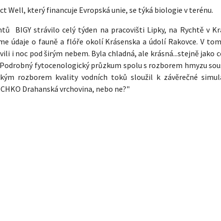
ct Well, který financuje Evropská unie, se týká biologie v terénu.
tů BIGY strávilo celý týden na pracovišti Lipky, na Rychtě v Kr
sme údaje o fauně a flóře okolí Krásenska a údolí Rakovce. V tom
vili i noc pod širým nebem. Byla chladná, ale krásná...stejně jako c
 Podrobný fytocenologický průzkum spolu s rozborem hmyzu souš
kým rozborem kvality vodních toků sloužil k závěrečné simul
t CHKO Drahanská vrchovina, nebo ne?"