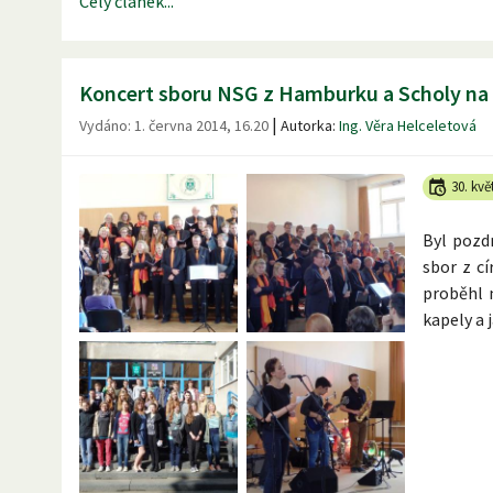
Celý článek...
Koncert sboru NSG z Hamburku a Scholy na
|
Vydáno:
1. června 2014, 16.20
Autorka:
Ing. Věra Helceletová
30. kvě
Byl pozdn
sbor z c
proběhl 
kapely a 