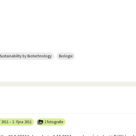
Sustainability by Biotechnology
Biologie
í 2011
–
2. října 2011
2 fotografie