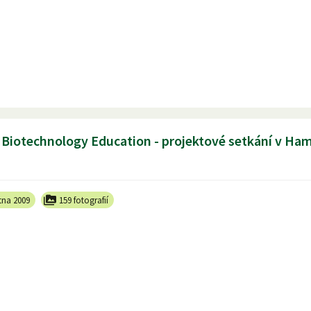
Biotechnology Education - projektové setkání v Ha
tna 2009
159 fotografií