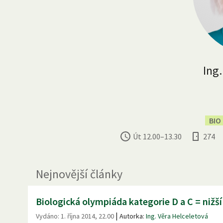
Ing.
BIO
Út
12.00
–
13.30
274
Nejnovější články
Biologická olympiáda kategorie D a C = niž
|
Vydáno:
1. října 2014, 22.00
Autorka:
Ing. Věra Helceletová