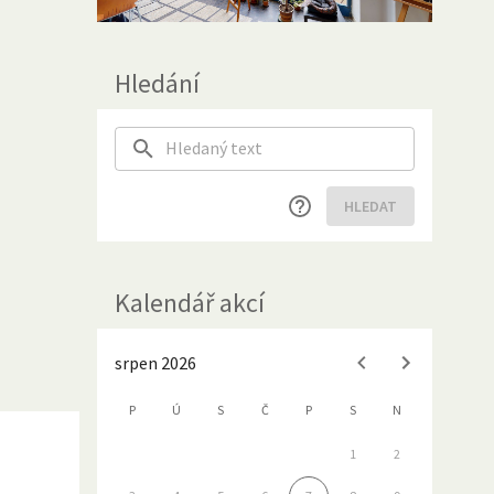
Hledání
HLEDAT
Kalendář akcí
srpen 2026
P
Ú
S
Č
P
S
N
1
2