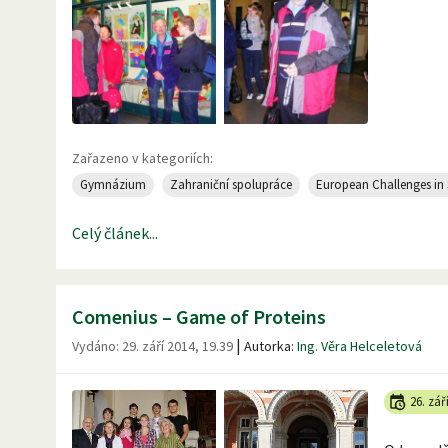
Zařazeno v kategoriích:
Gymnázium
Zahraniční spolupráce
European Challenges in 
Celý článek...
Comenius – Game of Proteins
|
Vydáno:
29. září 2014, 19.39
Autorka:
Ing. Věra Helceletová
26. zář