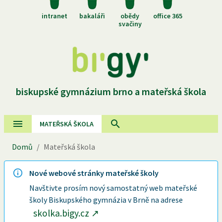
intranet
bakaláři
obědy
office 365
svačiny
biskupské gymnázium brno a mateřská škola
MATEŘSKÁ ŠKOLA
Domů
/
Mateřská škola
Nové webové stránky mateřské školy
Navštivte prosím nový samostatný web mateřské
školy Biskupského gymnázia v Brně na adrese
skolka.bigy.cz
↗