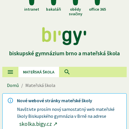
intranet
bakaláři
obědy
office 365
svačiny
biskupské gymnázium brno a mateřská škola
MATEŘSKÁ ŠKOLA
Domů
/
Mateřská škola
Nové webové stránky mateřské školy
Navštivte prosím nový samostatný web mateřské
školy Biskupského gymnázia v Brně na adrese
skolka.bigy.cz
↗