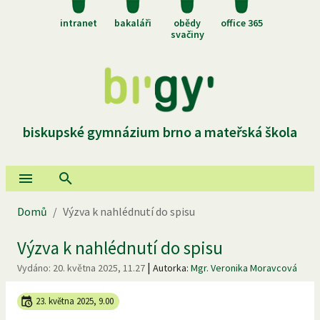
intranet
bakaláři
obědy
office 365
svačiny
biskupské gymnázium brno a mateřská škola
Domů
/
Výzva k nahlédnutí do spisu
Výzva k nahlédnutí do spisu
|
Vydáno:
20. května 2025, 11.27
Autorka:
Mgr. Veronika Moravcová
23. května 2025, 9.00