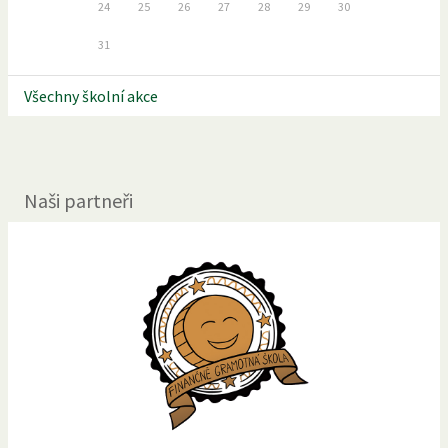
24
25
26
27
28
29
30
31
Všechny školní akce
Naši partneři