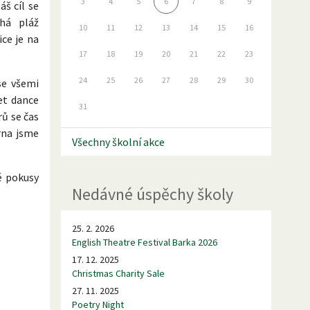
3
4
5
6
7
8
9
š cíl se
há pláž
10
11
12
13
14
15
16
ce je na
17
18
19
20
21
22
23
24
25
26
27
28
29
30
se všemi
et dance
31
rů se čas
rna jsme
Všechny školní akce
é pokusy
Nedávné úspěchy školy
25. 2. 2026
English Theatre Festival Barka 2026
17. 12. 2025
Christmas Charity Sale
27. 11. 2025
Poetry Night