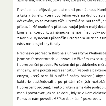
První den po příjezdu jsme si mohli prohlédnout Hambu
a také v tunelu, který pod řekou vede na druhou stra
očekávání, co se rozlohy týče. Přezdívá se mu totiž „br
přístavů. Mě osobně v přístavu zaujal jeden malý deta
Lousiana, kterou kdysi německé námořní jednotky poto
z Karibiku vyslechli i přednášku Profesora Ullricha z u
nás v následující dny čekaly.
Přednášky profesora Barona z univerzity ve Weihenste
jsme ve fermentorech kultivovali v živném roztoku g
fluorescenční protein. Po celém dni pravidelného měř
množily, jsme použili reprezentativní vzorek a bakterie
enzym, který rozrušil buněčné stěny bakterií, abyc
bakterie odstřeďovali a po přidání různých roztok
fluorescent protein). Tento protein jsme dále podrobil
mohli pozorovat, jak se za dobu, kdy se vlivem elektr
Pokus se nám povedl a GFP se dal krásně pozorovat.