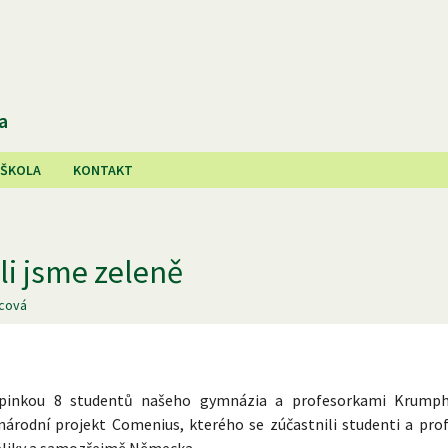
a
 ŠKOLA
KONTAKT
li jsme zeleně
lcová
upinkou 8 studentů našeho gymnázia a profesorkami Krumph
árodní projekt Comenius, kterého se zúčastnili studenti a prof
ubliky a samozřejmě Německa.