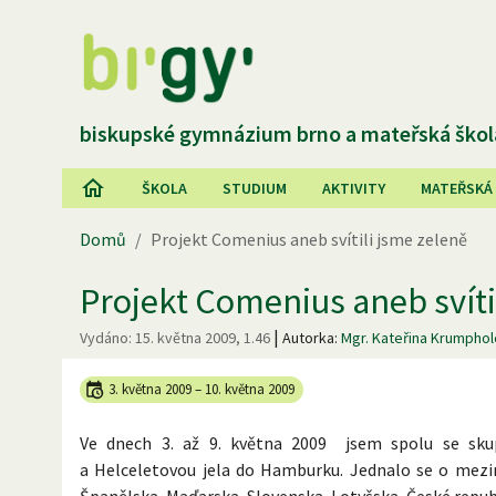
biskupské gymnázium brno a mateřská škol
ŠKOLA
STUDIUM
AKTIVITY
MATEŘSKÁ
Domů
/
Projekt Comenius aneb svítili jsme zeleně
Projekt Comenius aneb svíti
|
Vydáno:
15. května 2009, 1.46
Autorka:
Mgr. Kateřina Krumpho
3. května 2009
–
10. května 2009
Ve dnech 3. až 9. května 2009 jsem spolu se sk
a Helceletovou jela do Hamburku. Jednalo se o mezin
Španělska, Maďarska, Slovenska, Lotyšska, České rep