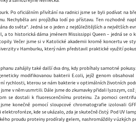
rk. Po oficiálním přivítání na radnici jsme se byli podívat na b
nu. Nechyběla ani projížďka lodí po přístavu. Ten rozhodně napl
ána do světa“. Jedná se o jeden z nejdůležitějších a největších e
il, a to historická dáma jménem Mississippi Queen – jedná se o k
pily. Večer jsme si v Katolické akademii kromě koncertu ve styl
niverzity v Hamburku, který nám představil praktické využití poku
phanu zahájily také další dva dny, kdy probíhaly samotné pokusy.
eneticky modifikovanou bakterii E.coli, jejíž genom obsahoval
ení rychlosti, kterou se nám bakterie v optimálních životních po
 jsme v něm usmrtili. Dále jsme do zkumavky přidali lyzozym, což j
hom se dostali k fluorescenčnímu proteinu. Za pomoci centrif
ů jsme konečně pomocí sloupcové chromatografie izolovali GF
i elektroforéze, kde se ukázalo, zda je skutečně čistý. Pod UV la
ického proudu proteiny prodíraly gelem, nashromáždily v úzkých p