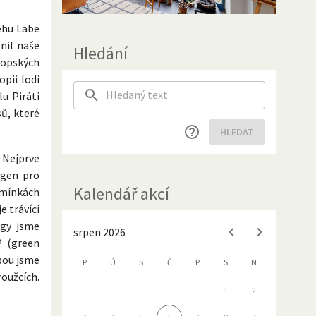
řehu Labe
nil naše
Hledání
vropských
opii lodi
u Piráti
sů, které
HLEDAT
 Nejprve
 gen pro
Kalendář akcí
dmínkách
e trávící
ugy jsme
srpen 2026
P (green
mpou jsme
P
Ú
S
Č
P
S
N
roužcích.
1
2