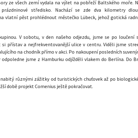
sory ze všech zemí vydala na výlet na pobřeží Baltského moře. Ná
prázdninové středisko. Nachází se zde dva kilometry dlou
a vlatní pěst prohlédnout městečko Lübeck, jehož gotická radni
skupinou. V sobotu, v den našeho odjezdu, jsme se po loučení 
i přístav a nejfrekventovanější ulice v centru. Viděli jsme stre
lujícího na chodník přímo v akci. Po nakoupení posledních suvený
ny odpoledne jsme z Hamburku odjížděli vlakem do Berlína. Do B
 nabitý různými zážitky od turistických chuťovek až po biologick
ližší době projekt Comenius ještě pokračovat.