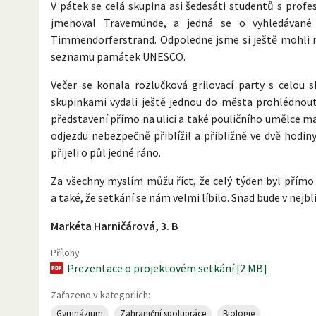
V pátek se celá skupina asi šedesáti studentů s profe
jmenoval Travemünde, a jedná se o vyhledávané 
Timmendorferstrand. Odpoledne jsme si ještě mohli n
seznamu památek UNESCO.
Večer se konala rozlučková grilovací party s celou 
skupinkami vydali ještě jednou do města prohlédnout s
představení přímo na ulici a také pouličního umělce ma
odjezdu nebezpečně přiblížil a přibližně ve dvě hodi
přijeli o půl jedné ráno.
Za všechny myslím můžu říct, že celý týden byl přímo
a také, že setkání se nám velmi líbilo. Snad bude v nejb
Markéta Harničárová, 3. B
Přílohy
Prezentace o projektovém setkání [2 MB]
Zařazeno v kategoriích:
Gymnázium
Zahraniční spolupráce
Biologie