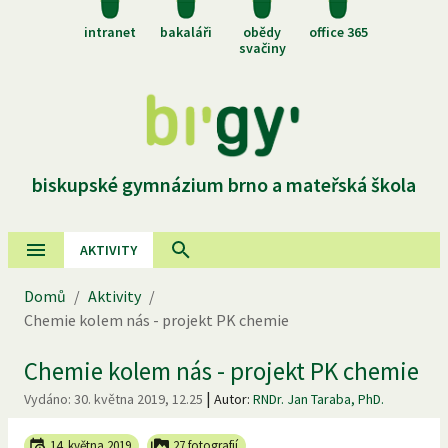
intranet
bakaláři
obědy
office 365
svačiny
biskupské gymnázium brno a mateřská škola
AKTIVITY
Domů
/
Aktivity
/
Chemie kolem nás - projekt PK chemie
Chemie kolem nás - projekt PK chemie
|
Vydáno:
30. května 2019, 12.25
Autor:
RNDr. Jan Taraba, PhD.
14. května 2019
27 fotografií