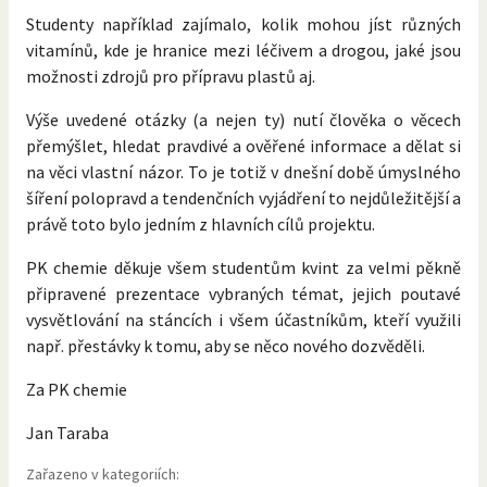
Studenty například zajímalo, kolik mohou jíst různých
vitamínů, kde je hranice mezi léčivem a drogou, jaké jsou
možnosti zdrojů pro přípravu plastů aj.
Výše uvedené otázky (a nejen ty) nutí člověka o věcech
přemýšlet, hledat pravdivé a ověřené informace a dělat si
na věci vlastní názor. To je totiž v dnešní době úmyslného
šíření polopravd a tendenčních vyjádření to nejdůležitější a
právě toto bylo jedním z hlavních cílů projektu.
PK chemie děkuje všem studentům kvint za velmi pěkně
připravené prezentace vybraných témat, jejich poutavé
vysvětlování na stáncích i všem účastníkům, kteří využili
např. přestávky k tomu, aby se něco nového dozvěděli.
Za PK chemie
Jan Taraba
Zařazeno v kategoriích: