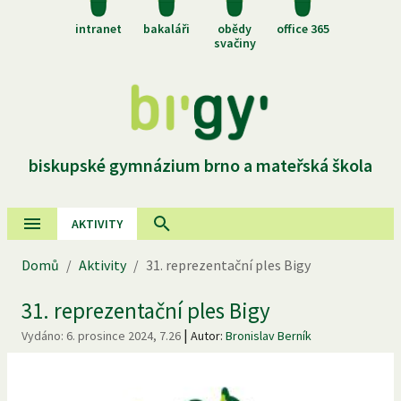
intranet
bakaláři
obědy
office 365
svačiny
biskupské gymnázium brno a mateřská škola
AKTIVITY
Domů
/
Aktivity
/
31. reprezentační ples Bigy
31. reprezentační ples Bigy
|
Vydáno:
6. prosince 2024, 7.26
Autor:
Bronislav Berník