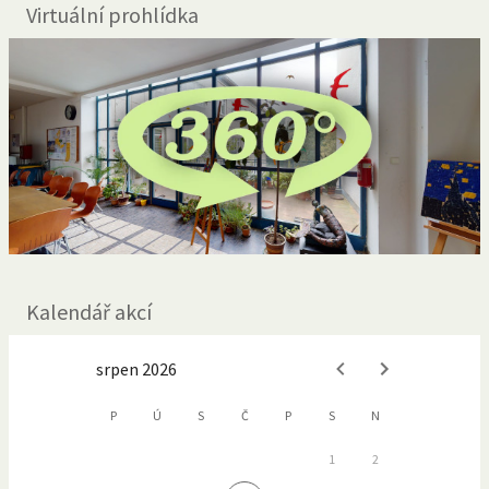
Virtuální prohlídka
Kalendář akcí
srpen 2026
P
Ú
S
Č
P
S
N
1
2