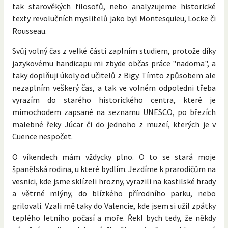
tak starověkých filosofů, nebo analyzujeme historické
texty revolučních myslitelů jako byl Montesquieu, Locke či
Rousseau.
Svůj volný čas z velké části zaplním studiem, protože díky
jazykovému handicapu mi zbyde občas práce "nadoma", a
taky doplňuji úkoly od učitelů z Bigy. Tímto způsobem ale
nezaplním veškerý čas, a tak ve volném odpoledni třeba
vyrazím do starého historického centra, které je
mimochodem zapsané na seznamu UNESCO, po březích
malebné řeky Júcar či do jednoho z muzeí, kterých je v
Cuence nespočet.
O víkendech mám vždycky plno. O to se stará moje
španělská rodina, u které bydlím. Jezdíme k prarodičům na
vesnici, kde jsme sklízeli hrozny, vyrazili na kastilské hrady
a větrné mlýny, do blízkého přírodního parku, nebo
grilovali. Vzali mě taky do Valencie, kde jsem si užil zpátky
teplého letního počasí a moře. Řekl bych tedy, že někdy