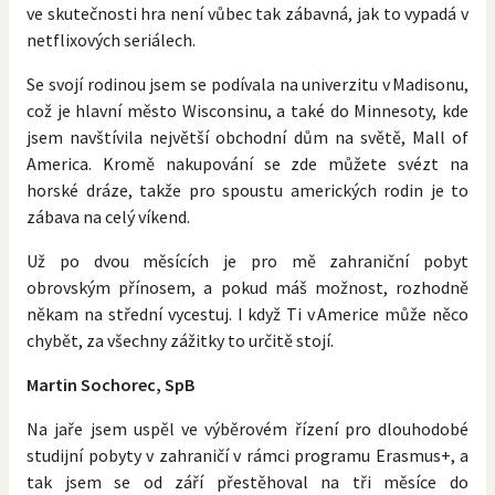
ve skutečnosti hra není vůbec tak zábavná, jak to vypadá v
netflixových seriálech.
Se svojí rodinou jsem se podívala na univerzitu v Madisonu,
což je hlavní město Wisconsinu, a také do Minnesoty, kde
jsem navštívila největší obchodní dům na světě, Mall of
America. Kromě nakupování se zde můžete svézt na
horské dráze, takže pro spoustu amerických rodin je to
zábava na celý víkend.
Už po dvou měsících je pro mě zahraniční pobyt
obrovským přínosem, a pokud máš možnost, rozhodně
někam na střední vycestuj. I když Ti v Americe může něco
chybět, za všechny zážitky to určitě stojí.
Martin Sochorec, SpB
Na jaře jsem uspěl ve výběrovém řízení pro dlouhodobé
studijní pobyty v zahraničí v rámci programu Erasmus+, a
tak jsem se od září přestěhoval na tři měsíce do