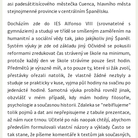
asi padesátitisícového městečka Cuenca, hlavního města
stejnojmenné provincie v centrálním Španělsku.
Docházím zde do IES Alfonso VIII (srovnatelné s
gymnáziem) a studuji ve třídě se smíšeným zaměřením na
humanitní a sociální vědy tak, jako jakýkoliv jiný Španěl.
Systém výuky je zde od základu jiný. Očividně se pokusili
reformami zredukovat čas strávený ve škole na minimum,
protože každý den ve škole strávíme pouze šest hodin.
Předmětů je výrazně míň, a to pouze ty, které si žák zvolí,
přestávky ořezali natolik, že vlastně žádné nezbyly a
studuje se prakticky v kuse, vyjma půl hodiny na svačinu po
jedenácté hodině. Samotná výuka probíhá rovněž jinak,
obzvlášť v mém případě, kdy mám hodiny filosofie,
psychologie a současnou historii. Zdaleka se "nebiflujeme"
tolik pojmů a dat ani nepřepisujeme z tabule prezentace,
až nám ruce trnou. Učitelé po nás naopak chtějí, abychom
především formulovali vlastní názory a výklady. Často se
tak stane, že píšeme komentáře k textům jak současných,