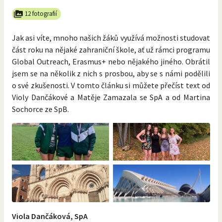
12 fotografií
Jak asi víte, mnoho našich žáků využívá možnosti studovat
část roku na nějaké zahraniční škole, ať už rámci programu
Global Outreach, Erasmus+ nebo nějakého jiného. Obrátil
jsem se na několik z nich s prosbou, aby se s námi podělili
o své zkušenosti. V tomto článku si můžete přečíst text od
Violy Dančákové a Matěje Zamazala se SpA a od Martina
Sochorce ze SpB.
Viola Dančáková, SpA