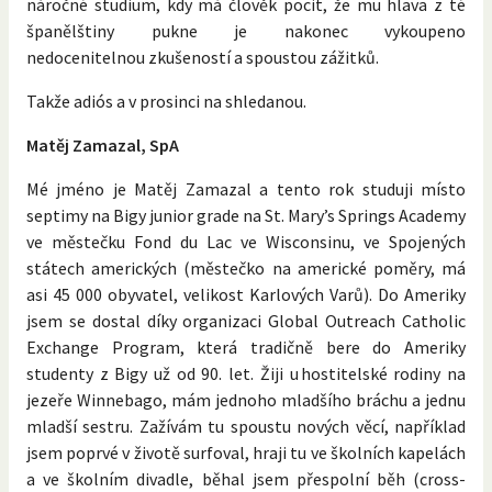
náročné studium, kdy má člověk pocit, že mu hlava z té
španělštiny pukne je nakonec vykoupeno
nedocenitelnou zkušeností a spoustou zážitků.
Takže adiós a v prosinci na shledanou.
Matěj Zamazal, SpA
Mé jméno je Matěj Zamazal a tento rok studuji místo
septimy na Bigy junior grade na St. Mary’s Springs Academy
ve městečku Fond du Lac ve Wisconsinu, ve Spojených
státech amerických (městečko na americké poměry, má
asi 45 000 obyvatel, velikost Karlových Varů). Do Ameriky
jsem se dostal díky organizaci Global Outreach Catholic
Exchange Program, která tradičně bere do Ameriky
studenty z Bigy už od 90. let. Žiji u hostitelské rodiny na
jezeře Winnebago, mám jednoho mladšího bráchu a jednu
mladší sestru. Zažívám tu spoustu nových věcí, například
jsem poprvé v životě surfoval, hraji tu ve školních kapelách
a ve školním divadle, běhal jsem přespolní běh (cross-