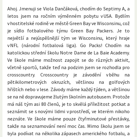
Ahoj. Jmenuji se Viola Dančáková, chodím do Septimy A, a
letos jsem na ročním výměnném pobytu v USA. Bydlím
v hostitelské rodině ve městě Green Bay ve Wisconsinu, což
je sídlo fotbalového týmu Green Bay Packers. Je to
největší a nejúspěšnější tým ve Wisconsinu, který hraje
v NFL (národní fotbalová liga). Go Packs! Chodím na
katolickou střední školu Notre Dame de La Baie Academy.
Ve škole máme možnost zapojit se do různých aktivit,
včetně sportů, takže teď na podzim jsem se rozhodla pro
crosscountry. Crosscountry je závodění v běhu na
pětikilometrových okruzích, většinou na golfových
hřištích nebo v lese. Závody máme každý týden, a většinou
se na ně dopravujeme žlutým školním autobusem. Protože
má náš tým asi 80 členů, je to skvělá příležitost potkat a
seznámit se s novými lidmi v prostředí, ve kterém nikoho
neznáte. Ve škole máme pouze čtyřminutové přestávky,
takže na seznamování není moc čas. Mimo školu jsem se
byla podívat na několika zápasech amerického fotbalu, a