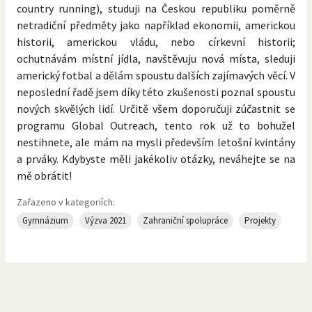
country running), studuji na Českou republiku poměrně
netradiční předměty jako například ekonomii, americkou
historii, americkou vládu, nebo církevní historii;
ochutnávám místní jídla, navštěvuju nová místa, sleduji
americký fotbal a dělám spoustu dalších zajímavých věcí. V
neposlední řadě jsem díky této zkušenosti poznal spoustu
nových skvělých lidí. Určitě všem doporučuji zúčastnit se
programu Global Outreach, tento rok už to bohužel
nestihnete, ale mám na mysli především letošní kvintány
a prváky. Kdybyste měli jakékoliv otázky, neváhejte se na
mě obrátit!
Zařazeno v kategoriích:
Gymnázium
Výzva 2021
Zahraniční spolupráce
Projekty