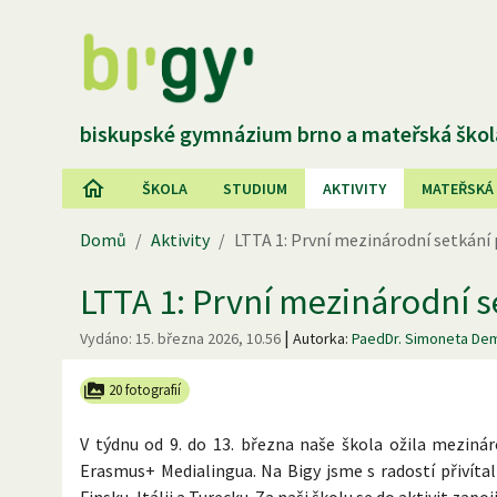
biskupské gymnázium brno a mateřská škol
ŠKOLA
STUDIUM
AKTIVITY
MATEŘSKÁ
Domů
/
Aktivity
/
LTTA 1: První mezinárodní setkání 
LTTA 1: První mezinárodní s
|
Vydáno:
15. března 2026, 10.56
Autorka:
PaedDr. Simoneta De
20 fotografií
V týdnu od 9. do 13. března naše škola ožila mezinár
Erasmus+ Medialingua. Na Bigy jsme s radostí přivítal
Finsku, Itálii a Turecku. Za naši školu se do aktivit zap