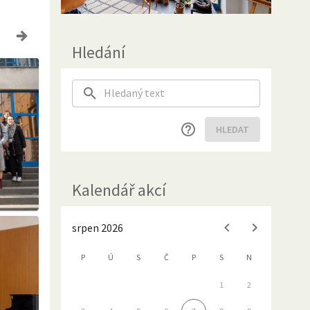
Hledání
HLEDAT
Kalendář akcí
srpen 2026
P
Ú
S
Č
P
S
N
1
2