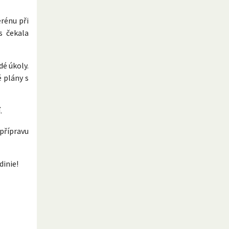
rénu při
s čekala
é úkoly.
é plány s
.
přípravu
dinie!