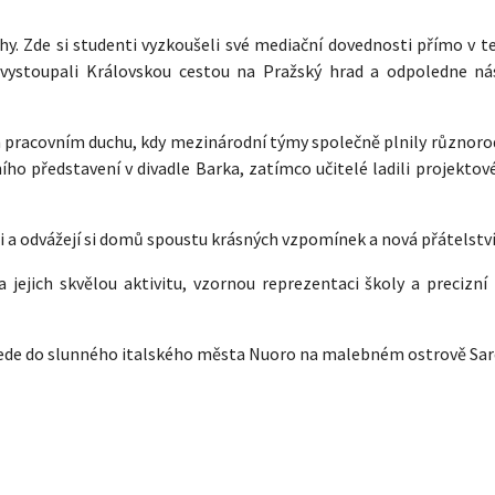
y. Zde si studenti vyzkoušeli své mediační dovednosti přímo v te
e vystoupali Královskou cestou na Pražský hrad a odpoledne ná
m pracovním duchu, kdy mezinárodní týmy společně plnily různorod
ho představení v divadle Barka, zatímco učitelé ladili projektov
li a odvážejí si domů spoustu krásných vzpomínek a nová přátelství
ejich skvělou aktivitu, vzornou reprezentaci školy a precizní 
zavede do slunného italského města Nuoro na malebném ostrově Sar