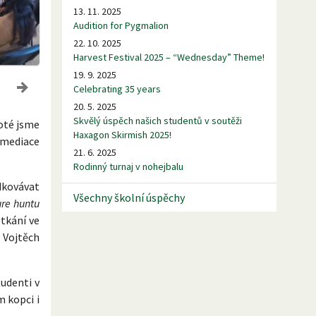
13. 11. 2025
Audition for Pygmalion
22. 10. 2025
Harvest Festival 2025 – “Wednesday” Theme!
19. 9. 2025
Celebrating 35 years
20. 5. 2025
Skvělý úspěch našich studentů v soutěži
oté jsme
Haxagon Skirmish 2025!
 mediace
21. 6. 2025
Rodinný turnaj v nohejbalu
edkovávat
Všechny školní úspěchy
ure huntu
etkání ve
 Vojtěch
udenti v
 kopci i