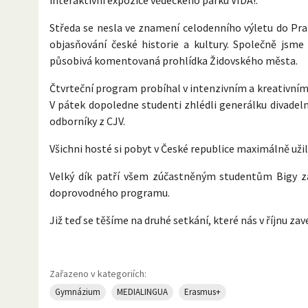
Středa se nesla ve znamení celodenního výletu do Prah
objasňování české historie a kultury. Společně jsm
působivá komentovaná prohlídka Židovského města.
Čtvrteční program probíhal v intenzivním a kreativní
V pátek dopoledne studenti zhlédli generálku divadelní
odborníky z CJV.
Všichni hosté si pobyt v České republice maximálně uži
Velký dík patří všem zúčastněným studentům Bigy za j
doprovodného programu.
Již teď se těšíme na druhé setkání, které nás v říjnu 
Zařazeno v kategoriích:
Gymnázium
MEDIALINGUA
Erasmus+