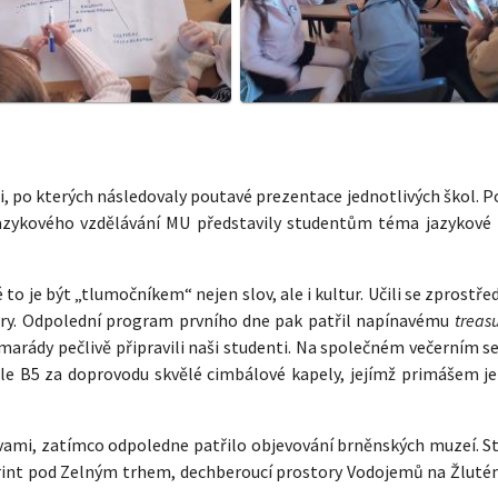
 po kterých následovaly poutavé prezentace jednotlivých škol. P
 jazykového vzdělávání MU představily studentům téma jazykové
é to je být „tlumočníkem“ nejen slov, ale i kultur. Učili se zprostř
iéry. Odpolední program prvního dne pak patřil napínavému
treas
marády pečlivě připravili naši studenti. Na společném večerním s
sále B5 za doprovodu skvělé cimbálové kapely, jejímž primášem je
ami, zatímco odpoledne patřilo objevování brněnských muzeí. St
int pod Zelným trhem, dechberoucí prostory Vodojemů na Žlutém