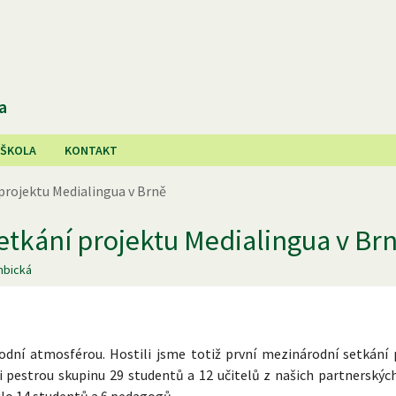
a
 ŠKOLA
KONTAKT
projektu Medialingua v Brně
etkání projektu Medialingua v Br
mbická
odní atmosférou. Hostili jsme totiž první mezinárodní setkání 
i pestrou skupinu 29 studentů a 12 učitelů z našich partnerských
ojilo 14 studentů a 6 pedagogů.