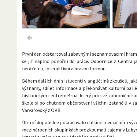
První den odstartoval zábavnými seznamovacími hrami,
se již naplno ponořili do práce. Odbornice z Centra
neotřelou, interaktivní a hravou formou.
Během dalších dní si studenti v angličtině zkoušeli, jak
významy, sdílet informace a překonávat kulturní bar
historickým centrem Brna, který pro své zahraniční ka
škole si po chutném občerstvení všichni zatančili v 
Varvařovský z OKB.
Úterní dopoledne pokračovalo dalšími mediačními výzv
mezinárodních skupinkách prozkoumali tajemný Labyr
interaktivní expozice vědeckého parku VIDA!.