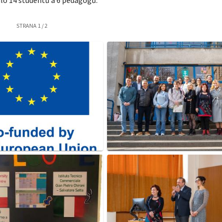
STRANA
1
/
2