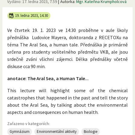
|
Vydáno:
17. ledna 2023, 7.59
Autorka:
Mgr. Kateřina Krumpholcová
19. ledna 2023, 14.30
Ve čtvrtek 19. 1. 2023 ve 14:30 proběhne v aule školy
přednáška Ludovice Mayera, doktoranda z RECETOXu na
téma The Aral Sea, a human tale. Přednáška je primárně
určena pro studenty volitelného předmětu VKB, ale jsou
srdečně zváni všichni zájemci. Délka přednášky včetně
diskuse cca 90 min.
anotace: The Aral Sea, a Human Tale...
This lecture will highlight some of the chemical
catastrophes that happened in the past and tell the story
about the Aral Sea, by talking about the environmental
aspects and consequences on human health.
Zařazeno v kategoriích:
Gymnázium
Environmentální aktivity
Biologie