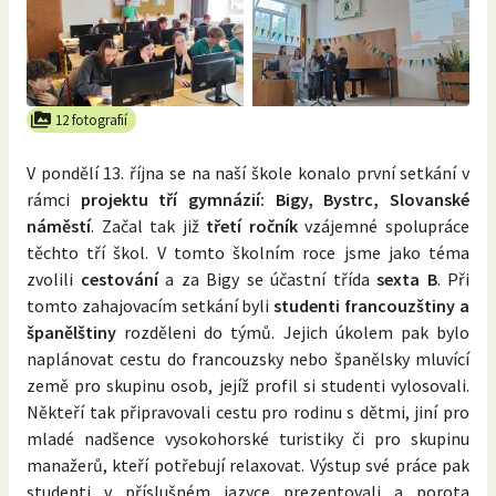
12 fotografií
V pondělí 13. října se na naší škole konalo první setkání v
rámci
projektu tří gymnázií: Bigy, Bystrc, Slovanské
náměstí
. Začal tak již
třetí ročník
vzájemné spolupráce
těchto tří škol. V tomto školním roce jsme jako téma
zvolili
cestování
a za Bigy se účastní třída
sexta B
. Při
tomto zahajovacím setkání byli
studenti francouzštiny a
španělštiny
rozděleni do týmů. Jejich úkolem pak bylo
naplánovat cestu do francouzsky nebo španělsky mluvící
země pro skupinu osob, jejíž profil si studenti vylosovali.
Někteří tak připravovali cestu pro rodinu s dětmi, jiní pro
mladé nadšence vysokohorské turistiky či pro skupinu
manažerů, kteří potřebují relaxovat. Výstup své práce pak
studenti v příslušném jazyce prezentovali a porota