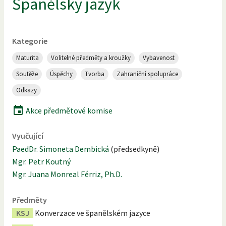
Španělský jazyk
Kategorie
Maturita
Volitelné předměty a kroužky
Vybavenost
Soutěže
Úspěchy
Tvorba
Zahraniční spolupráce
Odkazy
Akce předmětové komise
Vyučující
PaedDr. Simoneta Dembická
(
předsedkyně
)
Mgr. Petr Koutný
Mgr. Juana Monreal Férriz, Ph.D.
Předměty
KSJ
Konverzace ve španělském jazyce