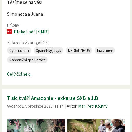
Těšíme se na Vás!
Simoneta a Juana
Přílohy
Plakat.pdf [4 MB]
Zařazeno v kategoriích:
Gymnázium
Španělský jazyk
MEDIALINGUA
Erasmus+
Zahraniční spolupráce
Celý článek...
Tisíc tváří Amazonie - exkurze SXB a 1.B
|
Vydáno:
17. prosince 2025, 11.14
Autor:
Mgr. Petr Koutný