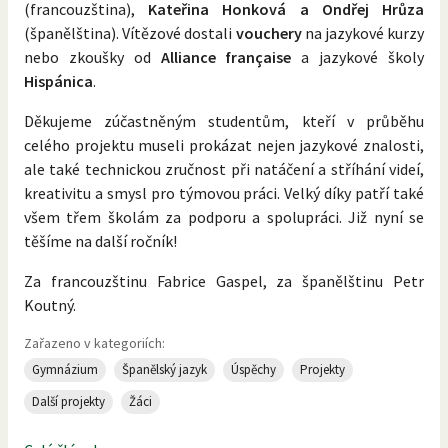
(francouzština),
Kateřina Honková a Ondřej Hrůza
(španělština). Vítězové dostali
vouchery
na jazykové kurzy
nebo zkoušky od
Alliance française
a jazykové školy
Hispánica
.
Děkujeme zúčastněným studentům, kteří v průběhu
celého projektu museli prokázat nejen jazykové znalosti,
ale také technickou zručnost při natáčení a stříhání videí,
kreativitu a smysl pro týmovou práci. Velký díky patří také
všem třem školám za podporu a spolupráci. Již nyní se
těšíme na další ročník!
Za francouzštinu Fabrice Gaspel, za španělštinu Petr
Koutný.
Zařazeno v kategoriích:
Gymnázium
Španělský jazyk
Úspěchy
Projekty
Další projekty
Žáci