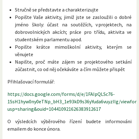
Stručně se představte a charakterizujte
Popište Vaše aktivity, jimiž jste se zasloužili o dobré
jméno školy: účast na soutěžích, v projektech, na
dobrovolnických akcích; práce pro třídu, aktivita ve
studentském parlamentu apod.
Popište krátce mimoškolní aktivity, kterým se
věnujete
Napište, proč máte zájem se projektového setkání
zúčastnit, co od něj očekáváte a čím můžete přispět
Přihlašovací formulář:
https://docs.google.com/forms/d/e/1FAIpQLSc76-
1SsH1hyw0ny0eTNp_bH3_1e93kD9s36yYuda6vuyzIIg/viewfor
usp=sharing&ouid=104410921626383912617
O výsledcích výběrového řízení budete informováni
emailem do konce února.