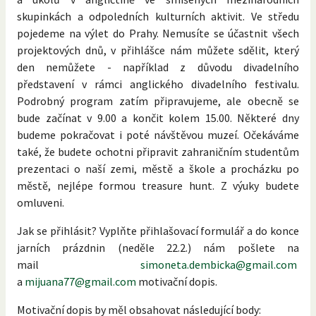
skupinkách a odpoledních kulturních aktivit. Ve středu
pojedeme na výlet do Prahy. Nemusíte se účastnit všech
projektových dnů, v přihlášce nám můžete sdělit, který
den nemůžete - například z důvodu divadelního
představení v rámci anglického divadelního festivalu.
Podrobný program zatím připravujeme, ale obecně se
bude začínat v 9.00 a končit kolem 15.00. Některé dny
budeme pokračovat i poté návštěvou muzeí. Očekáváme
také, že budete ochotni připravit zahraničním studentům
prezentaci o naší zemi, městě a škole a procházku po
městě, nejlépe formou treasure hunt. Z výuky budete
omluveni.
Jak se přihlásit? Vyplňte přihlašovací formulář a do konce
jarních prázdnin (neděle 22.2.) nám pošlete na
mail
simoneta.dembicka@gmail.com
a
mijuana77@gmail.com
motivační dopis.
Motivační dopis by měl obsahovat následující body: