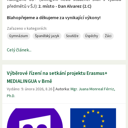
předmětů v ŠJ):
2. místo - Dan Alvarez (2.C)
Blahopřejeme a děkujeme za vynikající výkony!
Zařazeno v kategoriích:
Gymnázium
Španělský jazyk
Soutěže
Úspěchy
Žáci
Celý článek...
Výběrové řízení na setkání projektu Erasmus+
MEDIALINGUA v Brně
|
Vydáno:
9. února 2026, 8.26
Autorka:
Mgr. Juana Monreal Férriz,
Ph.D.