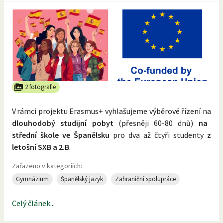
2 fotografie
V rámci projektu Erasmus+ vyhlašujeme výběrové řízení na
dlouhodobý studijní pobyt
(přesněji 60-80 dnů)
na
střední škole ve Španělsku
pro dva až čtyři studenty
z
letošní SXB a 2.B
.
Zařazeno v kategoriích:
Gymnázium
Španělský jazyk
Zahraniční spolupráce
Celý článek...