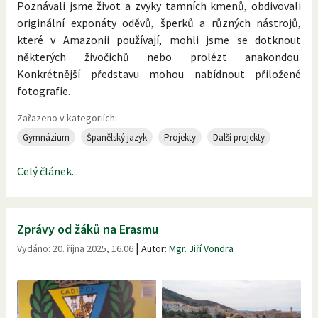
Poznávali jsme život a zvyky tamních kmenů, obdivovali
originální exponáty oděvů, šperků a různých nástrojů,
které v Amazonii používají, mohli jsme se dotknout
některých živočichů nebo prolézt anakondou.
Konkrétnější představu mohou nabídnout přiložené
fotografie.
Zařazeno v kategoriích:
Gymnázium
Španělský jazyk
Projekty
Další projekty
Celý článek...
Zprávy od žáků na Erasmu
|
Vydáno:
20. října 2025, 16.06
Autor:
Mgr. Jiří Vondra