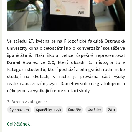
Ve středu 27. května se na Filozofické fakultě Ostravské
univerzity konalo
celostátní kolo konverzační soutěže ve
španělštině
. Naši školu velice úspěšně reprezentoval
Daniel Alvarez
ze
2.C
, který obsadil
2. místo
, a to v
kategorii studentů, kteří pochází z bilingvních rodin nebo
studují na školách, v nichž je převážná část výuky
realizována v cizím jazyce. Danielovi srdečně gratulujeme a
děkujeme za vynikající reprezentaci školy.
Zařazeno v kategoriích:
Gymnázium
Španělský jazyk
Soutěže
Úspěchy
Žáci
Celý článek...