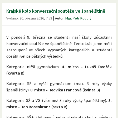
Krajské kolo konverzační soutěže ve španělštině
|
Vydáno:
20. března 2026, 7.53
Autor:
Mgr. Petr Koutný
V pondělí 9. března se studenti naší školy zúčastnili
konverzační soutěže ve španělštině. Tentokrát jsme měli
zastoupení ve všech vypsaných kategoriích a studenti
dosáhli velice pěkných výsledků:
Kategorie nižší gymnázium:
4. místo - Lukáš Dvořák
(kvarta B)
Kategorie SŠ a vyšší gymnázium (max. 3 roky výuky
španělštiny):
8. místo - Hedvika Francová (kvinta B)
Kategorie SŠ a VG (více než 3 roky výuky španělštiny):
3.
místo - Dan Rosenkranc (sexta B)
Kategorie SŠ+ (bilingvní nebo studenti škol s výukou