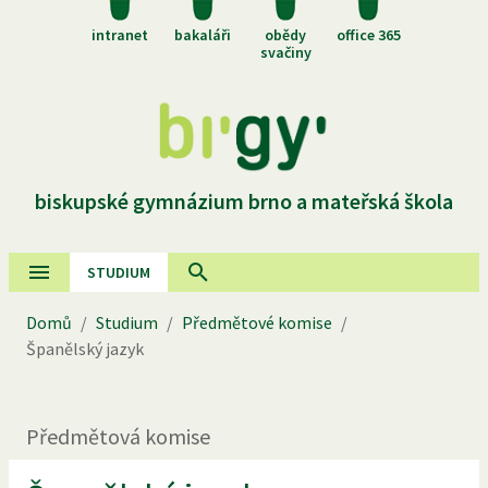
intranet
bakaláři
obědy
office 365
svačiny
biskupské gymnázium brno a mateřská škola
STUDIUM
Domů
/
Studium
/
Předmětové komise
/
Španělský jazyk
Předmětová komise