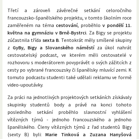
Třetí a zároveň závěrečné setkání celoročního
francouzsko-španělského projektu, v tomto školním roce
zaměřeném na téma
cestování
, proběhlo
v pondělí 11.
května na gymnáziu v Brně-Bystrci
. Za Bigy se projektu
zúčastnila třída
sexta B
. Tentokrát měly smíšené skupiny
z
GyBy, Bigy a Slovanského náměstí
za úkol nahrát
cestovatelský podcast, ve kterém měli cestovatelé v
rozhovoru s moderátorem povyprávět o svých zážitcích z
cesty po vybrané francouzsky či španělsky mluvící zemi. K
tomuto podcastu studenti také udělali reklamu ve formě
video-upoutávky.
Za práci na jednotlivých projektových setkáních získávaly
skupinky studentů body a právě na konci tohoto
posledního setkání proběhlo slavnostní vyhlášení
vítězných týmů - jednoho francouzského a jednoho
španělského. Členy vítězných týmů z řad studentů Bigy
(sexty B) byli:
Marie Tinková a Zuzana Hanyšová