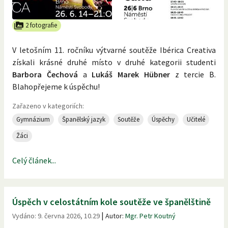
2 fotografie
V letošním 11. ročníku výtvarné soutěže Ibérica Creativa
získali krásné druhé místo v druhé kategorii studenti
Barbora Čechová
a
Lukáš Marek Hübner
z tercie B.
Blahopřejeme k úspěchu!
Zařazeno v kategoriích:
Gymnázium
Španělský jazyk
Soutěže
Úspěchy
Učitelé
Žáci
Celý článek...
Úspěch v celostátním kole soutěže ve španělštině
|
Vydáno:
9. června 2026, 10.29
Autor:
Mgr. Petr Koutný