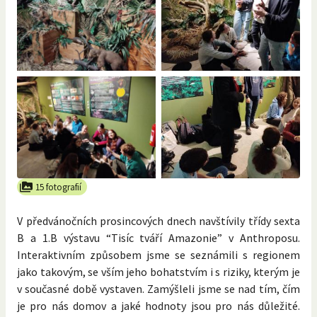
15 fotografií
V předvánočních prosincových dnech navštívily třídy sexta
B a 1.B výstavu “Tisíc tváří Amazonie” v Anthroposu.
Interaktivním způsobem jsme se seznámili s regionem
jako takovým, se vším jeho bohatstvím i s riziky, kterým je
v současné době vystaven. Zamýšleli jsme se nad tím, čím
je pro nás domov a jaké hodnoty jsou pro nás důležité.