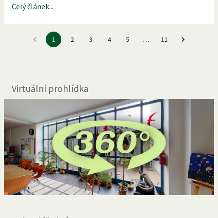
Celý článek...
1
2
3
4
5
…
11
Virtuální prohlídka