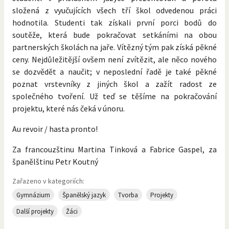
složená z vyučujících všech tří škol odvedenou práci
hodnotila. Studenti tak získali první porci bodů do
soutěže, která bude pokračovat setkáními na obou
partnerských školách na jaře. Vítězný tým pak získá pěkné
ceny. Nejdůležitější ovšem není zvítězit, ale něco nového
se dozvědět a naučit; v neposlední řadě je také pěkné
poznat vrstevníky z jiných škol a zažít radost ze
společného tvoření. Už teď se těšíme na pokračování
projektu, které nás čeká v únoru.
Au revoir / hasta pronto!
Za francouzštinu Martina Tinková a Fabrice Gaspel, za
španělštinu Petr Koutný
Zařazeno v kategoriích:
Gymnázium
Španělský jazyk
Tvorba
Projekty
Další projekty
Žáci