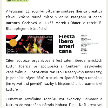
V letošním 11. ročníku výtvarné soutěže Ibérica Creativa
získali krásné druhé místo v druhé kategorii studenti
Barbora Čechová
a
Lukáš Marek Hübner
z tercie B.
Blahopřejeme k úspěchu!
Cílem soutěže, organizované festivalem iberoamerických
kultur Ibérica ve spolupráci s Centrem jazykového
vzdělávání a Filozofickou fakultou Masarykovy univerzity,
je podnítit zájem žáků o studium španělštiny a umožnit
jim vytvořit si pevnější vazby k hispánské a iberoamerické
kultuře.
Tématem letošního ročníku byl exotický Salvador a
kultura domorodého národa Nahuat Pipil. Naši kreativní