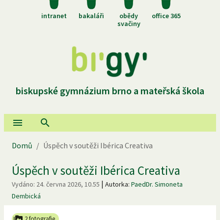
intranet
bakaláři
obědy
office 365
svačiny
biskupské gymnázium brno a mateřská škola
Domů
/
Úspěch v soutěži Ibérica Creativa
Úspěch v soutěži Ibérica Creativa
|
Vydáno:
24. června 2026, 10.55
Autorka:
PaedDr. Simoneta
Dembická
2 fotografie