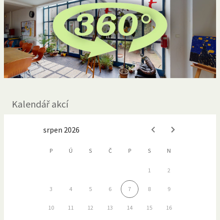
Kalendář akcí
srpen 2026
P
Ú
S
Č
P
S
N
1
2
3
4
5
6
7
8
9
10
11
12
13
14
15
16