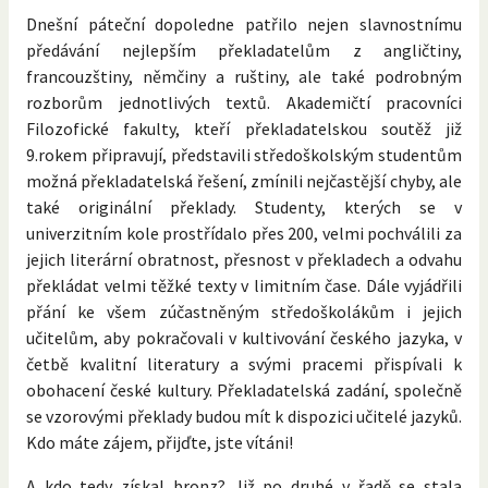
Dnešní páteční dopoledne patřilo nejen slavnostnímu
předávání nejlepším překladatelům z angličtiny,
francouzštiny, němčiny a ruštiny, ale také podrobným
rozborům jednotlivých textů. Akademičtí pracovníci
Filozofické fakulty, kteří překladatelskou soutěž již
9.rokem připravují, představili středoškolským studentům
možná překladatelská řešení, zmínili nejčastější chyby, ale
také originální překlady. Studenty, kterých se v
univerzitním kole prostřídalo přes 200, velmi pochválili za
jejich literární obratnost, přesnost v překladech a odvahu
překládat velmi těžké texty v limitním čase. Dále vyjádřili
přání ke všem zúčastněným středoškolákům i jejich
učitelům, aby pokračovali v kultivování českého jazyka, v
četbě kvalitní literatury a svými pracemi přispívali k
obohacení české kultury. Překladatelská zadání, společně
se vzorovými překlady budou mít k dispozici učitelé jazyků.
Kdo máte zájem, přijďte, jste vítáni!
A kdo tedy získal bronz? Již po druhé v řadě se stala