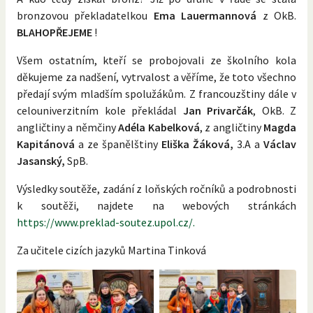
bronzovou překladatelkou
Ema Lauermannová
z OkB.
BLAHOPŘEJEME
!
Všem ostatním, kteří se probojovali ze školního kola
děkujeme za nadšení, vytrvalost a věříme, že toto všechno
předají svým mladším spolužákům. Z francouzštiny dále v
celouniverzitním kole překládal
Jan Privarčák
, OkB. Z
angličtiny a němčiny
Adéla Kabelková
, z angličtiny
Magda
Kapitánová
a ze španělštiny
Eliška Žáková,
3.A a
Václav
Jasanský,
SpB.
Výsledky soutěže, zadání z loňských ročníků a podrobnosti
k soutěži, najdete na webových stránkách
https://www.preklad-soutez.upol.cz/.
Za učitele cizích jazyků Martina Tinková