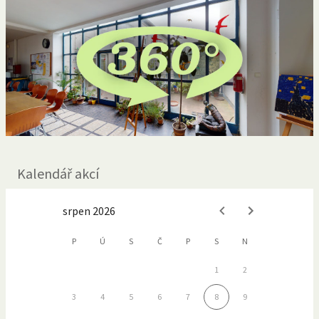
Kalendář akcí
srpen 2026
P
Ú
S
Č
P
S
N
1
2
3
4
5
6
7
8
9