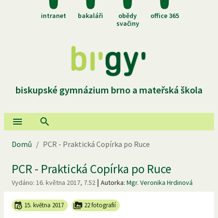
intranet
bakaláři
obědy
office 365
svačiny
biskupské gymnázium brno a mateřská škola
Domů
/
PCR - Praktická Copírka po Ruce
PCR - Praktická Copírka po Ruce
|
Vydáno:
16. května 2017, 7.52
Autorka:
Mgr. Veronika Hrdinová
15. května 2017
22 fotografií