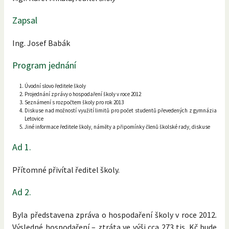
Zapsal
Ing. Josef Babák
Program jednání
Úvodní slovo ředitele školy
Projednání zprávy o hospodaření školy v roce 2012
Seznámení s rozpočtem školy pro rok 2013
Diskuse nad možností využití limitů pro počet studentů převedených z gymnázia
Letovice
Jiné informace ředitele školy, náměty a připomínky členů školské rady, diskuse
Ad 1.
Přítomné přivítal ředitel školy.
Ad 2.
Byla představena zpráva o hospodaření školy v roce 2012.
Výsledné hospodaření – ztráta ve výši cca 273 tis. Kč bude