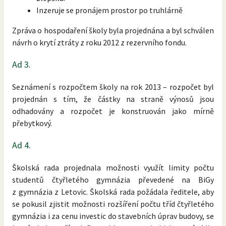
Inzeruje se pronájem prostor po truhlárně
Zpráva o hospodaření školy byla projednána a byl schválen
návrh o krytí ztráty z roku 2012 z rezervního fondu.
Ad 3.
Seznámení s rozpočtem školy na rok 2013 – rozpočet byl
projednán s tím, že částky na straně výnosů jsou
odhadovány a rozpočet je konstruován jako mírně
přebytkový.
Ad 4.
Školská rada projednala možnosti využít limity počtu
studentů čtyřletého gymnázia převedené na BiGy
z gymnázia z Letovic. Školská rada požádala ředitele, aby
se pokusil zjistit možnosti rozšíření počtu tříd čtyřletého
gymnázia i za cenu investic do stavebních úprav budovy, se