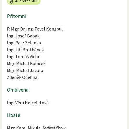
26. března 2013
Přítomni
P. Mgr. Dr. Ing. Pavel Konzbul
Ing. Josef Babák
Ing. Petr Zelenka
Ing. Jiří Brothánek
Ing. Tomáš Vichr
Mgr. Michal Kubíček
Mgr. Michal Javora
Zdeněk Odehnal
Omluvena
Ing. Věra Helceletová
Hosté
Mgr. Karel Mikula,
ředitel školy