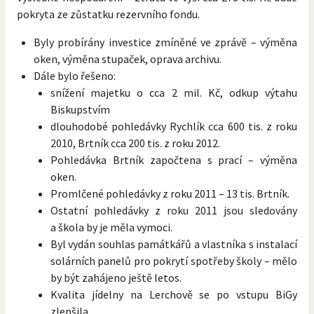
pokryta ze zůstatku rezervního fondu.
Byly probírány investice zmíněné ve zprávě – výměna
oken, výměna stupaček, oprava archivu.
Dále bylo řešeno:
snížení majetku o cca 2 mil. Kč, odkup výtahu
Biskupstvím
dlouhodobé pohledávky Rychlík cca 600 tis. z roku
2010, Brtník cca 200 tis. z roku 2012.
Pohledávka Brtník započtena s prací – výměna
oken.
Promlčené pohledávky z roku 2011 – 13 tis. Brtník.
Ostatní pohledávky z roku 2011 jsou sledovány
a škola by je měla vymoci.
Byl vydán souhlas památkářů a vlastníka s instalací
solárních panelů pro pokrytí spotřeby školy – mělo
by být zahájeno ještě letos.
Kvalita jídelny na Lerchově se po vstupu BiGy
zlepšila.