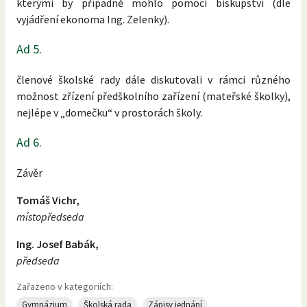
kterými by případně mohlo pomoci biskupství (dle
vyjádření ekonoma Ing. Zelenky).
Ad 5.
členové školské rady dále diskutovali v rámci různého
možnost zřízení předškolního zařízení (mateřské školky),
nejlépe v „domečku“ v prostorách školy.
Ad 6.
Závěr
Tomáš Vichr,
místopředseda
Ing. Josef Babák,
předseda
Zařazeno v kategoriích:
Gymnázium
Školská rada
Zápisy jednání