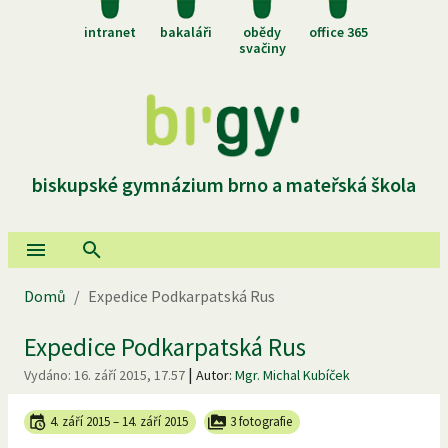
intranet
bakaláři
obědy
office 365
svačiny
biskupské gymnázium brno a mateřská škola
Domů
/
Expedice Podkarpatská Rus
Expedice Podkarpatská Rus
|
Vydáno:
16. září 2015, 17.57
Autor:
Mgr. Michal Kubíček
4. září 2015
–
14. září 2015
3 fotografie