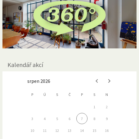
Kalendář akcí
srpen 2026
P
Ú
S
Č
P
S
N
1
2
3
4
5
6
7
8
9
10
11
12
13
14
15
16