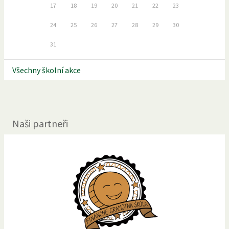
17
18
19
20
21
22
23
24
25
26
27
28
29
30
31
Všechny školní akce
Naši partneři