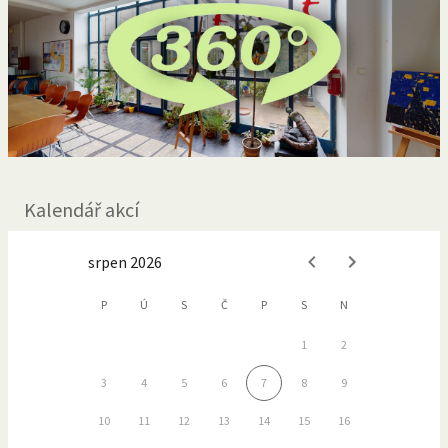
Kalendář akcí
srpen 2026
P
Ú
S
Č
P
S
N
1
2
3
4
5
6
7
8
9
10
11
12
13
14
15
16