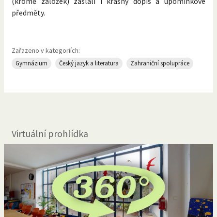
(kromě záložek) zaslali i krásný dopis a upomínkové
předměty.
Zařazeno v kategoriích:
Gymnázium
Český jazyk a literatura
Zahraniční spolupráce
Virtuální prohlídka