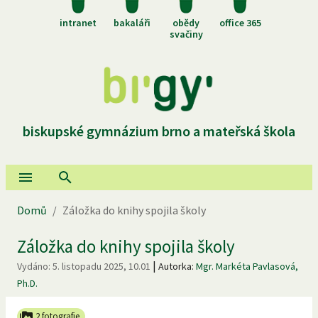
intranet
bakaláři
obědy
office 365
svačiny
biskupské gymnázium brno a mateřská škola
Domů
/
Záložka do knihy spojila školy
Záložka do knihy spojila školy
|
Vydáno:
5. listopadu 2025, 10.01
Autorka:
Mgr. Markéta Pavlasová,
Ph.D.
2 fotografie