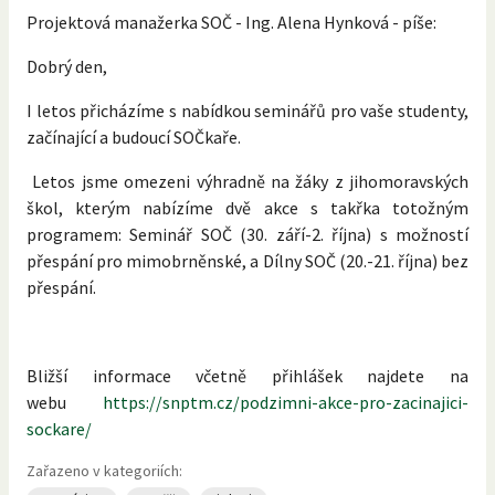
Projektová manažerka SOČ - Ing. Alena Hynková - píše:
Dobrý den,
I letos přicházíme s nabídkou seminářů pro vaše studenty,
začínající a budoucí SOČkaře.
Letos jsme omezeni výhradně na žáky z jihomoravských
škol, kterým nabízíme dvě akce s takřka totožným
programem: Seminář SOČ (30. září-2. října) s možností
přespání pro mimobrněnské, a Dílny SOČ (20.-21. října) bez
přespání.
Bližší informace včetně přihlášek najdete na
webu
https://snptm.cz/podzimni-akce-pro-zacinajici-
sockare/
Zařazeno v kategoriích: