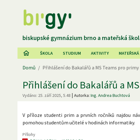
biskupské gymnázium brno a mateřská škol
ŠKOLA
STUDIUM
AKTIVITY
MATEŘSKÁ
Domů
/
Přihlášení do Bakalářů a MS Teams pro primy 
Přihlášení do Bakalářů a MS
|
Vydáno:
25. září 2025, 5.48
Autorka:
Ing. Andrea Buchtová
V příloze studenti prim a prvních ročníků najdou náv
pomohou studentům učitelé v hodinách informatiky.
Přílohy