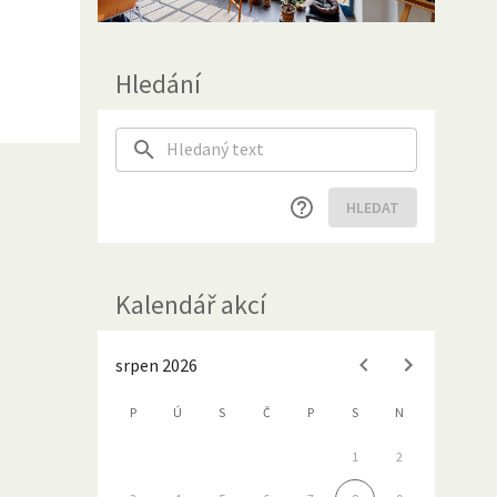
Hledání
HLEDAT
Kalendář akcí
srpen 2026
P
Ú
S
Č
P
S
N
1
2