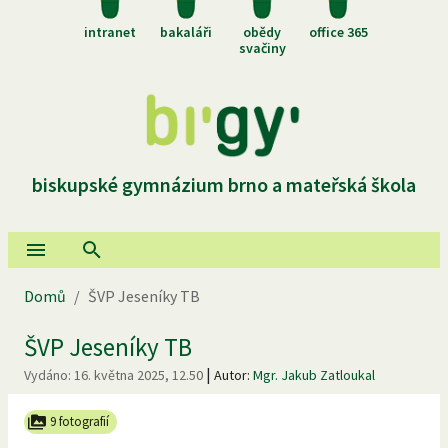
intranet
bakaláři
obědy
office 365
svačiny
biskupské gymnázium brno a mateřská škola
Domů
/
ŠVP Jeseníky TB
ŠVP Jeseníky TB
|
Vydáno:
16. května 2025, 12.50
Autor:
Mgr. Jakub Zatloukal
9 fotografií