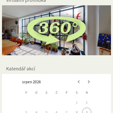
Kalendář akcí
srpen 2026
P
Ú
S
Č
P
S
N
1
2
3
4
5
6
7
8
9