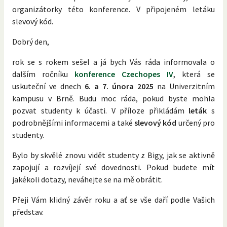
organizátorky této konference. V připojeném letáku
slevový kód.
Dobrý den,
rok se s rokem sešel a já bych Vás ráda informovala o
dalším ročníku
konference Czechopes IV
, která se
uskuteční ve dnech
6. a 7. února 2025
na Univerzitním
kampusu v Brně. Budu moc ráda, pokud byste mohla
pozvat studenty k účasti. V příloze přikládám
leták
s
podrobnějšími informacemi a také
slevový kód
určený pro
studenty.
Bylo by skvělé znovu vidět studenty z Bigy, jak se aktivně
zapojují a rozvíjejí své dovednosti. Pokud budete mít
jakékoli dotazy, neváhejte se na mě obrátit.
Přeji Vám klidný závěr roku a ať se vše daří podle Vašich
představ.