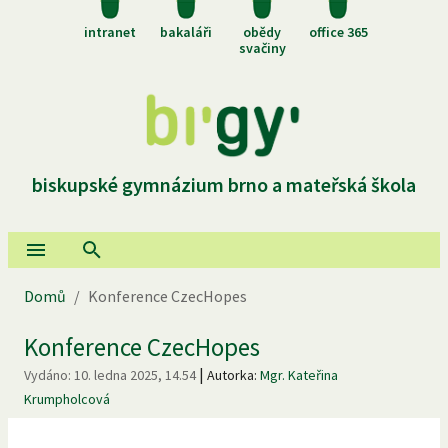
intranet
bakaláři
obědy
office 365
svačiny
biskupské gymnázium brno a mateřská škola
Domů
/
Konference CzecHopes
Konference CzecHopes
|
Vydáno:
10. ledna 2025, 14.54
Autorka:
Mgr. Kateřina
Krumpholcová