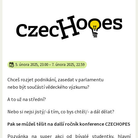
5. února 2025, 23.00
–
7. února 2025, 22.59
Chceš rozjet podnikání, zasedat v parlamentu
nebo být součástí vědeckého výzkumu?
A to už na střední?
Nebo si nejsi jistý/-á tím, co bys chtěl/- a dál dělat?
Pak se můžeš těšit na další ročník konference CZECHOPES
Pozvánka na super akci od bývalé studentky, hlavní