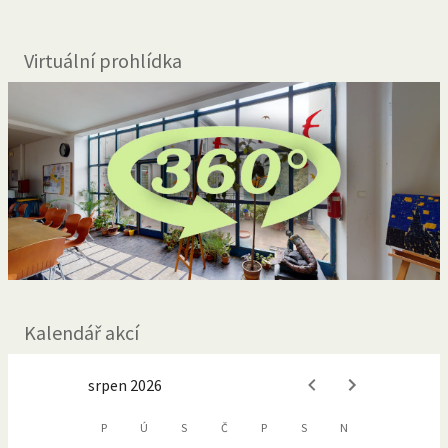
Virtuální prohlídka
Kalendář akcí
srpen 2026
P
Ú
S
Č
P
S
N