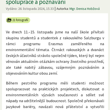
spolupráce a poznávání
|
Vydáno:
26. listopadu 2024, 15.33
Autorka:
Mgr. Denisa Hobžová
21 fotografií
Ve dnech 11.–15. listopadu jsme na naší škole přivítali
skupinu studentů a studentek z rakouského Salzburgu v
rámci programu Erasmus zaměřeného na
environmentální témata. Čtrnáct rakouských a dvanáct
českých účastníků strávilo společně týden, který byl nejen
věnován aktuálním otázkám ochrany životního prostředí,
ale také nabitý zábavou, vzájemným poznáváním a
objevováním kultur obou zemí.
Během pestrého programu měli studenti možnost
spolupracovat na praktických projektech, diskutovat o
environmentálních výzvách současnosti a sdílet své
nápady na udržitelnější budoucnost. Společně překonávali
jazykové bariéry, navázali nová přátelství a vytvořili