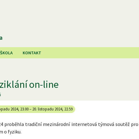
a
 ŠKOLA
KONTAKT
ziklání on-line
á
topadu 2024, 23.00
–
20. listopadu 2024, 22.59
024 proběhla tradiční mezinárodní internetová týmová soutěž pro
m o fyziku.