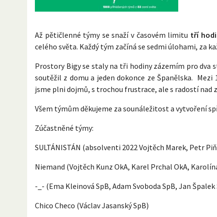
Až pětičlenné týmy se snaží v časovém limitu
tří hod
celého světa. Každý tým začíná se sedmi úlohami, za ka
Prostory Bigy se staly na tři hodiny zázemím pro dva 
soutěžil z domu a jeden dokonce ze Španělska. Mezi 1
jsme plni dojmů, s trochou frustrace, ale s radostí nad
Všem týmům děkujeme za sounáležitost a vytvoření sp
Zúčastněné týmy:
SULTÁNISTÁN (absolventi 2022 Vojtěch Marek, Petr Piňos
Niemand (Vojtěch Kunz OkA, Karel Prchal OkA, Karolín
-_- (Ema Kleinová SpB, Adam Svoboda SpB, Jan Špalek S
Chico Checo (Václav Jasanský SpB)