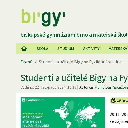
biskupské gymnázium brno a mateřská škol
ŠKOLA
STUDIUM
AKTIVITY
MATEŘSKÁ
Domů
/
Studenti a učitelé Bigy na Fyziklání on-line
Studenti a učitelé Bigy na Fy
|
Vydáno:
22. listopadu 2024, 10.29
Autorka:
Mgr. Jitka Piskačov
19. lis
20.11. 2
se zájme