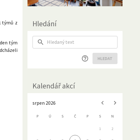
Hledání
ek týmů z
eden tým
dcházeli
HLEDAT
Kalendář akcí
srpen 2026
P
Ú
S
Č
P
S
N
1
2