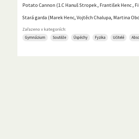
Potato Cannon (1.C Hanuš Stropek , František Henc , Fil
Stará garda (Marek Henc, Vojtěch Chalupa, Martina Obdr
Zařazeno v kategoriích:
Gymnázium
Soutěže
Úspěchy
Fyzika
Učitelé
Abso