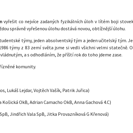
in
vyřešit co nejvíce zadaných fyzikálních úloh v lítém boji stov
ždou správně vyřešenou úlohu dostává novou, obtížnější úlohu.
studentské týmy, jeden absolventský tým a jeden učitelský tým. J
986 týmy z 83 zemí světa jsme si vedli všichni velmi statečně. O
 zvládnutým, a s odhodláním, že příští rok do toho jdeme zase.
řízněné komunity.
, Lukáš Lejdar, Vojtěch Vašík, Patrik Juřica)
a Košická OkB, Adrian Camacho OkB, Anna Gachová 4.C)
pB, Jindřich Vala SpB, Jitka Provazníková G Křenová)