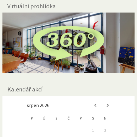
Virtuální prohlídka
Kalendář akcí
srpen 2026
P
Ú
S
Č
P
S
N
1
2