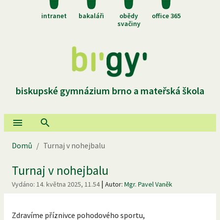
intranet
bakaláři
obědy
office 365
svačiny
biskupské gymnázium brno a mateřská škola
Domů
/
Turnaj v nohejbalu
Turnaj v nohejbalu
|
Vydáno:
14. května 2025, 11.54
Autor:
Mgr. Pavel Vaněk
Zdravíme příznivce pohodového sportu,