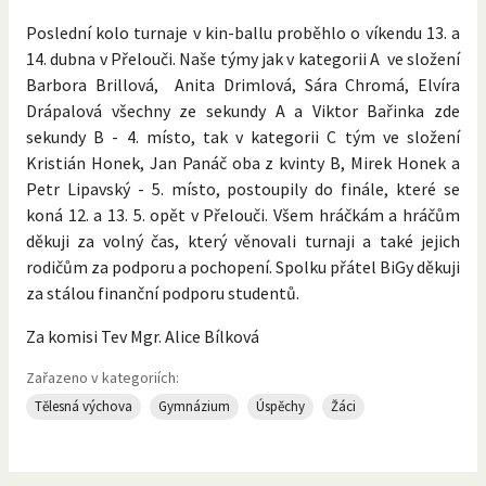
Poslední kolo turnaje v kin-ballu proběhlo o víkendu 13. a
14. dubna v Přelouči. Naše týmy jak v kategorii A ve složení
Barbora Brillová, Anita Drimlová, Sára Chromá, Elvíra
Drápalová všechny ze sekundy A a Viktor Bařinka zde
sekundy B - 4. místo, tak v kategorii C tým ve složení
Kristián Honek, Jan Panáč oba z kvinty B, Mirek Honek a
Petr Lipavský - 5. místo, postoupily do finále, které se
koná 12. a 13. 5. opět v Přelouči. Všem hráčkám a hráčům
děkuji za volný čas, který věnovali turnaji a také jejich
rodičům za podporu a pochopení. Spolku přátel BiGy děkuji
za stálou finanční podporu studentů.
Za komisi Tev Mgr. Alice Bílková
Zařazeno v kategoriích:
Tělesná výchova
Gymnázium
Úspěchy
Žáci