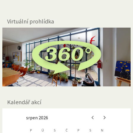
Virtuální prohlídka
Kalendář akcí
srpen 2026
P
Ú
S
Č
P
S
N